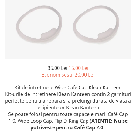
Jucarii pentru dentitie
CHARLIE BANANA
BAMBINO MIO
LOVE TO DREAM
Pijamale
Sac de dormit cu piciorușe
Sac de dormit pentru tranziție
Sac de dormit nou nascut Swaddle
35,00 Lei
15,00 Lei
Up
Economisesti:
20,00
Lei
MY CARRY POTTY
Kit de întreţinere Wide Cafe Cap Klean Kanteen
Chilotei de antrenament la olita
Kit-urile de intretinere Klean Kanteen contin 2 garnituri
Olite si reductoare
perfecte pentru a repara si a prelungi durata de viata a
BABIATORS
recipientelor Klean Kanteen.
Se poate folosi pentru toate capacele mari: Café Cap
1.0, Wide Loop Cap, Flip D-Ring Cap (
ATENTIE: Nu se
potriveste pentru Café Cap 2.0
).