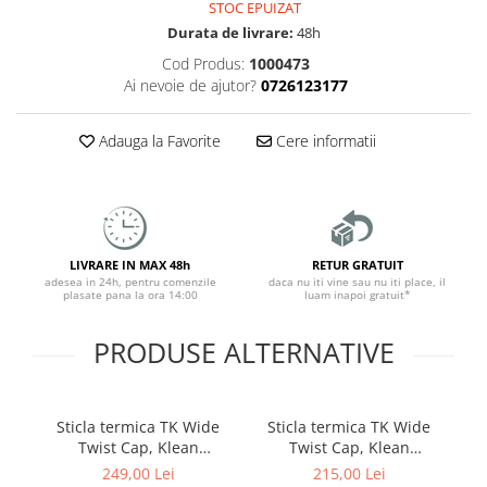
STOC EPUIZAT
Durata de livrare:
48h
Cod Produs:
1000473
Ai nevoie de ajutor?
0726123177
Adauga la Favorite
Cere informatii
LIVRARE IN MAX 48h
RETUR GRATUIT
adesea in 24h, pentru comenzile
daca nu iti vine sau nu iti place, il
plasate pana la ora 14:00
luam inapoi gratuit*
PRODUSE ALTERNATIVE
Sticla termica TK Wide
Sticla termica TK Wide
T
Twist Cap, Klean
Twist Cap, Klean
Kanteen, 355ml, Heart
Kanteen, 473 ml, Blue
249,00 Lei
215,00 Lei