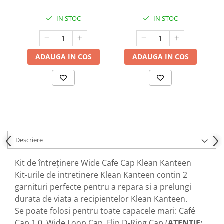
Stripe
Tint
Na
IN STOC
IN STOC
ADAUGA IN COS
ADAUGA IN COS
Descriere
Kit de întreţinere Wide Cafe Cap Klean Kanteen
Kit-urile de intretinere Klean Kanteen contin 2
garnituri perfecte pentru a repara si a prelungi
durata de viata a recipientelor Klean Kanteen.
Se poate folosi pentru toate capacele mari: Café
Cap 1.0, Wide Loop Cap, Flip D-Ring Cap (
ATENTIE: