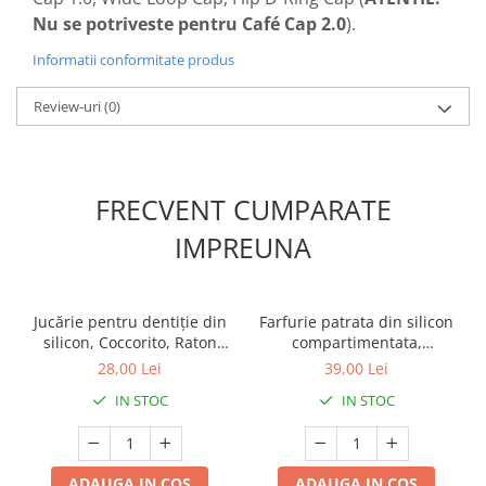
Nu se potriveste pentru Café Cap 2.0
).
Informatii conformitate produs
Review-uri
(0)
FRECVENT CUMPARATE
IMPREUNA
Jucărie pentru dentiție din
Farfurie patrata din silicon
silicon, Coccorito, Raton
compartimentata,
Maro
Coccorito, Red
28,00 Lei
39,00 Lei
IN STOC
IN STOC
ADAUGA IN COS
ADAUGA IN COS