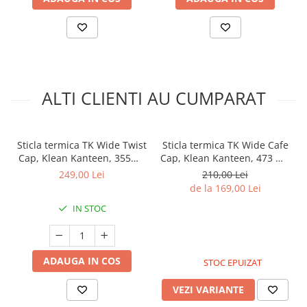
ALTI CLIENTI AU CUMPARAT
Sticla termica TK Wide Twist
Sticla termica TK Wide Cafe
Cap, Klean Kanteen, 355ml,
Cap, Klean Kanteen, 473 ml,
Heart Stripe
Black
249,00 Lei
210,00 Lei
de la 169,00 Lei
IN STOC
ADAUGA IN COS
STOC EPUIZAT
VEZI VARIANTE