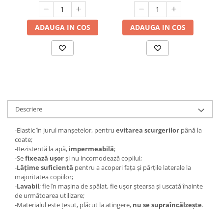
ADAUGA IN COS
ADAUGA IN COS
Descriere
-Elastic în jurul manșetelor, pentru
evitarea scurgerilor
până la
coate;
-Rezistentă la apă,
impermeabilă
;
-Se
fixează ușor
și nu incomodează copilul;
-
Lățime suficientă
pentru a acoperi fața și părțile laterale la
majoritatea copiilor;
-
Lavabil
; fie în mașina de spălat, fie ușor ștearsa și uscată înainte
de următoarea utilizare;
-Materialul este țesut, plăcut la atingere,
nu se supraîncălzește
.