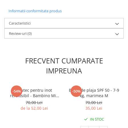
Informatii conformitate produs
Caracteristici
Review-uri
(0)
FRECVENT CUMPARATE
IMPREUNA
Scutec pentru inot
Bluza de plaja SPF 50 - 7-9
-54%
-50%
refolosibil - Bambino Mio
kg, marimea M
Marimea M
70,00 Lei
70,00 Lei
de la 52,00 Lei
35,00 Lei
IN STOC