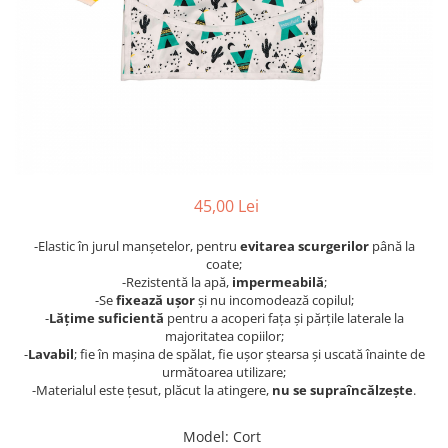
Jucarii pentru dentitie
CHARLIE BANANA
BAMBINO MIO
LOVE TO DREAM
Pijamale
Sac de dormit cu piciorușe
Sac de dormit pentru tranziție
45,00 Lei
Sac de dormit nou nascut Swaddle
Up
-Elastic în jurul manșetelor, pentru
evitarea scurgerilor
până la
MY CARRY POTTY
coate;
-Rezistentă la apă,
impermeabilă
;
Chilotei de antrenament la olita
-Se
fixează ușor
și nu incomodează copilul;
Olite si reductoare
-
Lățime suficientă
pentru a acoperi fața și părțile laterale la
majoritatea copiilor;
BABIATORS
-
Lavabil
; fie în mașina de spălat, fie ușor ștearsa și uscată înainte de
următoarea utilizare;
-Materialul este țesut, plăcut la atingere,
nu se supraîncălzește
.
Model
: Cort