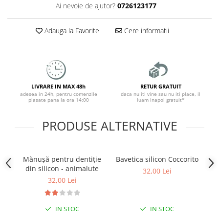
Ai nevoie de ajutor?
0726123177
Adauga la Favorite
Cere informatii
LIVRARE IN MAX 48h
RETUR GRATUIT
adesea in 24h, pentru comenzile
daca nu iti vine sau nu iti place, il
plasate pana la ora 14:00
luam inapoi gratuit*
PRODUSE ALTERNATIVE
Mănușă pentru dentiție
Bavetica silicon Coccorito
M
din silicon - animalute
di
32,00 Lei
32,00 Lei
IN STOC
IN STOC