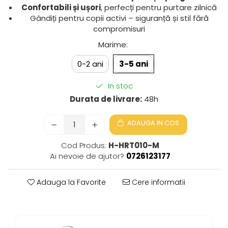
Confortabili și ușori
, perfecți pentru purtare zilnică
Gândiți pentru copii activi – siguranță și stil fără
compromisuri
Marime
:
0-2 ani
3-5 ani
In stoc
Durata de livrare:
48h
ADAUGA IN COS
Cod Produs:
H-HRT010-M
Ai nevoie de ajutor?
0726123177
Adauga la Favorite
Cere informatii