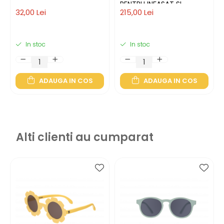
PENTRU INFASAT SI
32,00 Lei
215,00 Lei
ROSTOGOLIT SWADDLE
UP, M, 6-8.5KG, 1 TOG
In stoc
In stoc
ADAUGA IN COS
ADAUGA IN COS
Alti clienti au cumparat