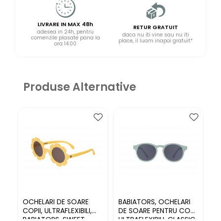
LIVRARE IN MAX 48h
RETUR GRATUIT
adesea in 24h, pentru
daca nu iti vine sau nu iti
comenzile plasate pana la
place, il luam inapoi gratuit*
ora 14:00
Produse Alternative
OCHELARI DE SOARE
BABIATORS, OCHELARI
B
COPII, ULTRAFLEXIBILI,
DE SOARE PENTRU COPII
D
BABIATORS, SWEET
ULTRAFLEXIBILI, CLASSIC
UL