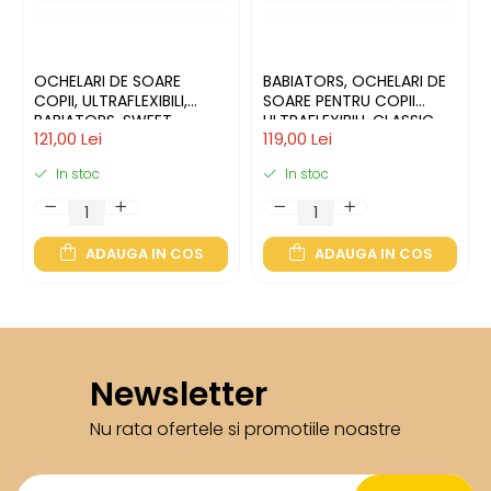
OCHELARI DE SOARE
BABIATORS, OCHELARI DE
COPII, ULTRAFLEXIBILI,
SOARE PENTRU COPII
BABIATORS, SWEET
ULTRAFLEXIBILI, CLASSIC
121,00 Lei
119,00 Lei
SUNFLOWER, LENTILE
KEYHOLE: MINT TO BE |
AMBER, 3-5 ANI
LENTILE FUMURII
In stoc
In stoc
ADAUGA IN COS
ADAUGA IN COS
Newsletter
Nu rata ofertele si promotiile noastre