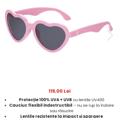
Jucarii pentru dentitie
CHARLIE BANANA
BAMBINO MIO
LOVE TO DREAM
Pijamale
Sac de dormit cu piciorușe
Sac de dormit pentru tranziție
Sac de dormit nou nascut
Swaddle Up
MY CARRY POTTY
Chilotei de antrenament la olita
Olite si reductoare
BABIATORS
119,00 Lei
Protecție 100% UVA + UVB
cu lentile UV400
Cauciuc flexibil indestructibil
– nu se rup la îndoire
sau răsucire
Lentile rezistente la impact și spargere