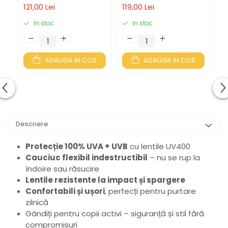
121,00 Lei
119,00 Lei
11
SUNFLOWER, LENTILE
KEYHOLE: MINT TO BE |
R
AMBER, 3-5 ANI
LENTILE FUMURII
A
In stoc
In stoc
ADAUGA IN COS
ADAUGA IN COS
Descriere
Protecție 100% UVA + UVB
cu lentile UV400
Cauciuc flexibil indestructibil
– nu se rup la
îndoire sau răsucire
Lentile rezistente la impact și spargere
Confortabili și ușori
, perfecți pentru purtare
zilnică
Gândiți pentru copii activi – siguranță și stil fără
compromisuri