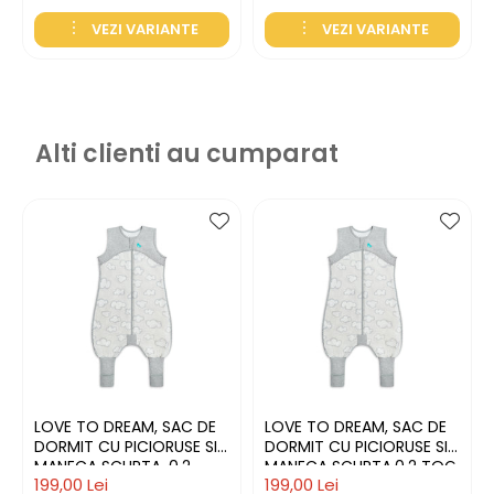
VEZI VARIANTE
VEZI VARIANTE
Alti clienti au cumparat
LOVE TO DREAM, SAC DE
LOVE TO DREAM, SAC DE
DORMIT CU PICIORUSE SI
DORMIT CU PICIORUSE SI
MANECA SCURTA, 0.2
MANECA SCURTA,0.2 TOG,
199,00 Lei
199,00 Lei
TOG, 4 ANI, GREY - LOVE
3 ANI, GREY - LOVE TO