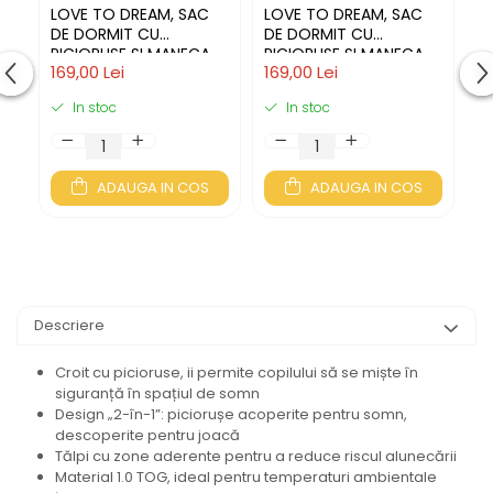
LOVE TO DREAM, SAC
LOVE TO DREAM, SAC
L
DE DORMIT CU
DE DORMIT CU
D
PICIORUSE SI MANECA
PICIORUSE SI MANECA
P
169,00 Lei
169,00 Lei
19
SCURTA, 0.2 TOG, 6
SCURTA, 0.2 TOG, 3 ANI,
S
LUNI, GREY
GREY
In stoc
In stoc
ADAUGA IN COS
ADAUGA IN COS
Descriere
Croit cu picioruse, ii permite copilului să se miște în
siguranță în spațiul de somn
Design „2-în-1”: piciorușe acoperite pentru somn,
descoperite pentru joacă
Tălpi cu zone aderente pentru a reduce riscul alunecării
Material 1.0 TOG, ideal pentru temperaturi ambientale