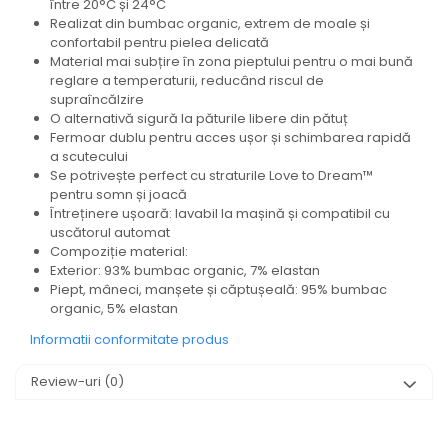
între 20°C și 24°C
Realizat din bumbac organic, extrem de moale și
confortabil pentru pielea delicată
Material mai subțire în zona pieptului pentru o mai bună
reglare a temperaturii, reducând riscul de
supraîncălzire
O alternativă sigură la păturile libere din pătuț
Fermoar dublu pentru acces ușor și schimbarea rapidă
a scutecului
Se potrivește perfect cu straturile Love to Dream™
pentru somn și joacă
Întreținere ușoară: lavabil la mașină și compatibil cu
uscătorul automat
Compoziție material:
Exterior: 93% bumbac organic, 7% elastan
Piept, mâneci, manșete și căptușeală: 95% bumbac
organic, 5% elastan
Informatii conformitate produs
Review-uri
(0)