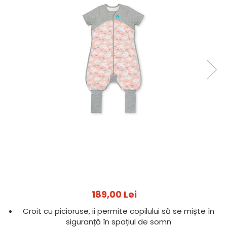
Jucarii pentru dentitie
CHARLIE BANANA
BAMBINO MIO
LOVE TO DREAM
Pijamale
Sac de dormit cu piciorușe
Sac de dormit pentru tranziție
Sac de dormit nou nascut
Swaddle Up
MY CARRY POTTY
Chilotei de antrenament la olita
Olite si reductoare
BABIATORS
189,00 Lei
Croit cu picioruse, ii permite copilului să se miște în
siguranță în spațiul de somn