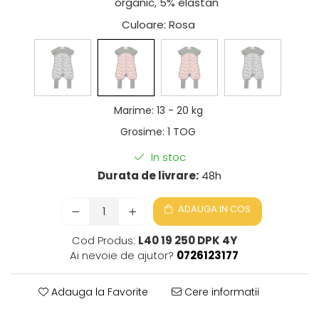
organic, 5% elastan
Culoare
: Rosa
Marime
:
13 - 20 kg
Grosime
:
1 TOG
In stoc
Durata de livrare:
48h
ADAUGA IN COS
Cod Produs:
L40 19 250 DPK 4Y
Ai nevoie de ajutor?
0726123177
Adauga la Favorite
Cere informatii