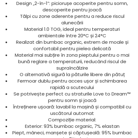
Design „2-în-1”: piciorușe acoperite pentru somn,
descoperite pentru joacă
Tălpi cu zone aderente pentru a reduce riscul
alunecării
Material 1.0 TOG, ideal pentru temperaturi
ambientale între 20°C și 24°C
Realizat din bumbac organic, extrem de moale și
confortabil pentru pielea delicată
Material mai subțire în zona pieptului pentru o mai
bună reglare a temperaturii, reducând riscul de
supraîncălzire
O alternativă sigură la păturile libere din pătuț
Fermoar dublu pentru acces ușor și schimbarea
rapidă a scutecului
Se potrivește perfect cu straturile Love to Dream™
pentru somn și joacă
Întreținere ușoară: lavabil la mașină și compatibil cu
uscătorul automat
Compoziție material:
Exterior: 93% bumbac organic, 7% elastan
Piept, mâneci, manșete și căptușeală: 95% bumbac