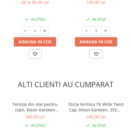
pastel
maneca scurta, 1 TOG, 3
de la 89,00 Lei
189,00 Lei
Ani, Weiss
IN STOC
IN STOC
ADAUGA IN COS
ADAUGA IN COS
ALTI CLIENTI AU CUMPARAT
Termos din otel pentru
Sticla termica TK Wide Twist
copii, Klean Kanteen
Cap, Klean Kanteen, 355ml,
Insulated Kid Classic
Heart Stripe
249,00 Lei
249,00 Lei
Narrow 355ml , cu capac
IN STOC
IN STOC
sport flip,