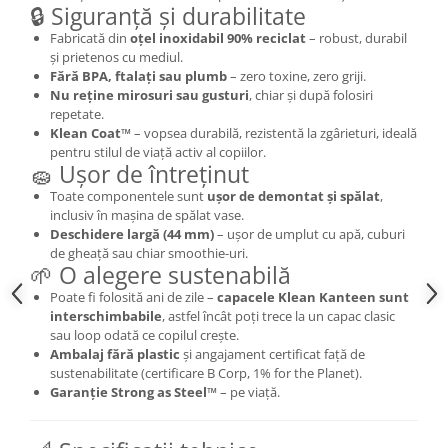
🔒 Siguranță și durabilitate
Fabricată din
oțel inoxidabil 90% reciclat
– robust, durabil
și prietenos cu mediul.
Fără BPA, ftalați sau plumb
– zero toxine, zero griji.
Nu reține mirosuri sau gusturi
, chiar și după folosiri
repetate.
Klean Coat™
– vopsea durabilă, rezistentă la zgârieturi, ideală
pentru stilul de viață activ al copiilor.
🧽 Ușor de întreținut
Toate componentele sunt
ușor de demontat și spălat
,
inclusiv în mașina de spălat vase.
Deschidere largă (44 mm)
– ușor de umplut cu apă, cuburi
de gheață sau chiar smoothie-uri.
🌱 O alegere sustenabilă
Poate fi folosită ani de zile –
capacele Klean Kanteen sunt
interschimbabile
, astfel încât poți trece la un capac clasic
sau loop odată ce copilul crește.
Ambalaj fără plastic
și angajament certificat față de
sustenabilitate (certificare B Corp, 1% for the Planet).
Garanție Strong as Steel™
– pe viață.