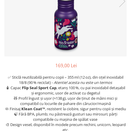
Jucarii pentru dentitie
CHARLIE BANANA
BAMBINO MIO
LOVE TO DREAM
Pijamale
Sac de dormit cu piciorușe
Sac de dormit pentru tranziție
Sac de dormit nou nascut Swaddle
169,00 Lei
Up
MY CARRY POTTY
✅ Sticlă reutilizabilă pentru copii – 355 ml (12 oz), din oțel inoxidabil
18/8 (90 % reciclat) -
Atentie! acesta nu este un termos
Chilotei de antrenament la olita
🧴 Capac
Flip Seal Sport Cap
, etanș 100 %, cu pai inoxidabil detașabil
Olite si reductoare
și ergonomic, usor de activat cu degetul
🧸 Profil îngust și ușor (≈138 g), ușor de ținut de mâini mici și
BABIATORS
compatibil cu locurile de pahare din cărucior/mașină
🧼 Finisaj
Klean Coat™
, rezistent la ciobire, sigur pentru copii și mediu
🍃 Fără BPA, plumb; nu păstrează gusturi sau mirosuri; părți
compatibile cu mașina de spălat vase
🎨 Design vesel, disponibil în modele precum rechini, unicorn, leopard
etc.