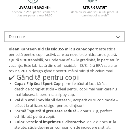
LIVRARE IN MAX 48h
RETUR GRATUIT
adesea in 24h, pentru comenzile
daca nu iti vine sau nu iti place, il
plasate pana la ora 14:00
luam inapoi gratuit*
Descriere
Klean Kanteen Kid Classic 355 ml cu capac Sport
este sticla
perfectă pentru copiii activi, care au nevoie de hidratare ușoară,
sigură și sustenabilă, oriunde s-ar afla – la grădiniță, în parc sau în
vacanțe. Este fabricată din oțel inoxidabil 18/8, fără BPA sau alte
toxine, cu un design gândit pentru mâini mici și obiceiuri mari.
✔️ Gândită pentru copii
Capac Flip Seal Sport Cap
: permite băutul facil, fără a
deschide complet sticla – ideal pentru copii mai mari care nu
mai folosesc biberon sau sippy cup.
Pai din oțel inoxidabil
detașabil, acoperit cu silicon moale –
plăcut la utilizare și sigur pentru dințișori.
Formă îngustă și greutate redusă
– doar 138 g, perfect
echilibrată pentru copii.
Culori vesele și imprimeuri distractive
: de la dinozauri la
steluțe, sticla devine un companion de încredere și stilat.