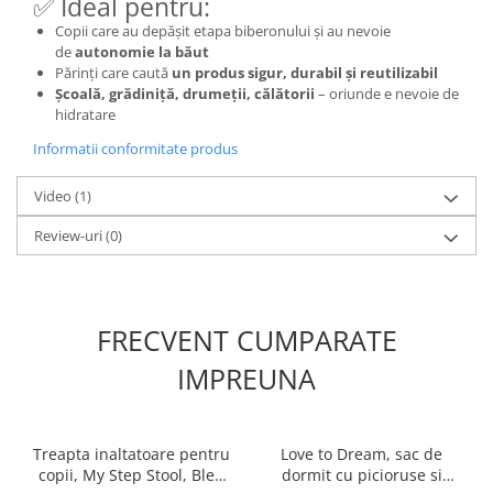
✅ Ideal pentru:
Copii care au depășit etapa biberonului și au nevoie
de
autonomie la băut
Părinți care caută
un produs sigur, durabil și reutilizabil
Școală, grădiniță, drumeții, călătorii
– oriunde e nevoie de
hidratare
Informatii conformitate produs
Video
(1)
Review-uri
(0)
FRECVENT CUMPARATE
IMPREUNA
Treapta inaltatoare pentru
Love to Dream, sac de
copii, My Step Stool, Bleu
dormit cu picioruse si