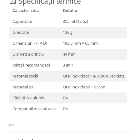
📐 Specificații tehnice
Caracteristică
Detaliu
Capacitate
355 ml (12 oz)
Greutate
138 g
Dimensiuni (H × Ø)
193,5 mm × 65 mm
Diametru orificiu
44 mm
Vârstă recomandată
3 ani+
Material sticlă
Oțel inoxidabil 18/8 (90% reciclat)
Material pai
Oțel inoxidabil + silicon
Fără BPA / plumb
Da
Compatibil mașină vase
Da