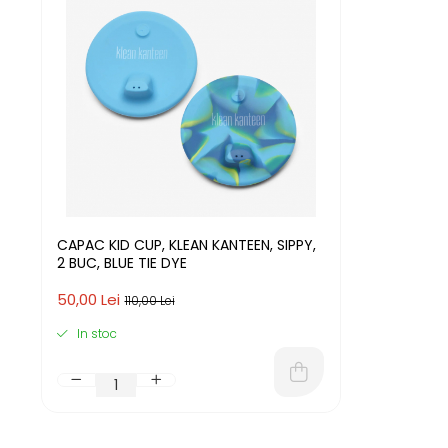
Jucarii pentru dentitie
CHARLIE BANANA
BAMBINO MIO
LOVE TO DREAM
Pijamale
Sac de dormit cu piciorușe
Sac de dormit pentru tranziție
Sac de dormit nou nascut
Swaddle Up
CAPAC KID CUP, KLEAN KANTEEN, SIPPY,
MY CARRY POTTY
2 BUC, BLUE TIE DYE
Chilotei de antrenament la olita
50,00 Lei
110,00 Lei
Olite si reductoare
In stoc
BABIATORS