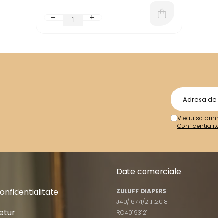
Vreau sa prim
Confidentialit
Date comerciale
Confidentialitate
ZULUFF DIAPERS
J40/16771/21.11.2018
Retur
RO40193121