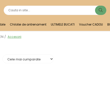
bile
Chilotei de antrenament
ULTIMELE BUCATI
Voucher CADOU
B
EN /
Accesorii