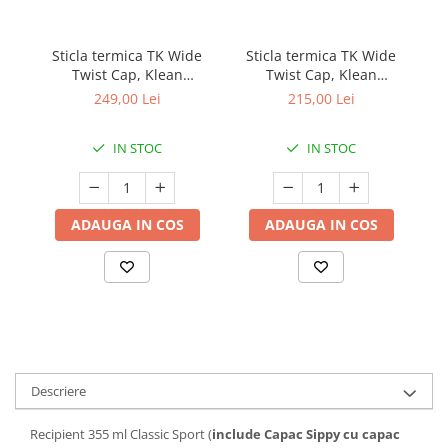
Sticla termica TK Wide
Sticla termica TK Wide
T
Twist Cap, Klean
Twist Cap, Klean
Kanteen, 355ml, Heart
Kanteen, 473 ml, Blue
249,00 Lei
215,00 Lei
Stripe
Tint
Na
IN STOC
IN STOC
ADAUGA IN COS
ADAUGA IN COS
Descriere
Recipient 355 ml Classic Sport (
include Capac Sippy cu capac