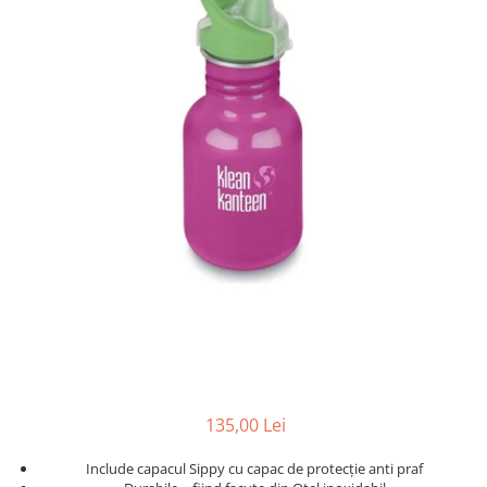
Jucarii pentru dentitie
CHARLIE BANANA
BAMBINO MIO
LOVE TO DREAM
Pijamale
Sac de dormit cu piciorușe
Sac de dormit pentru tranziție
Sac de dormit nou nascut Swaddle
Up
MY CARRY POTTY
Chilotei de antrenament la olita
Olite si reductoare
BABIATORS
135,00 Lei
Include capacul Sippy cu capac de protecţie anti praf