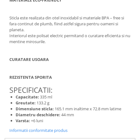
Sticla este realizata din otel inoxidabil si materiale BPA – free si
fara continut de plumb, fiind astfel sigura pentru oameni si
planeta.
Interiorul este polisat electric permitand o curatare eficienta si nu
mentine mirosurile.
CURATARE USOARA
REZISTENTA SPORITA
SPECIFICATII:
Capacitate:
335 ml
Greutate:
133.2 g
Dimensiune sticla:
165.1 mm inaltime x 72.8 mm latime
Diametru deschidere:
44 mm
Varsta:
+6 luni
Informatii conformitate produs