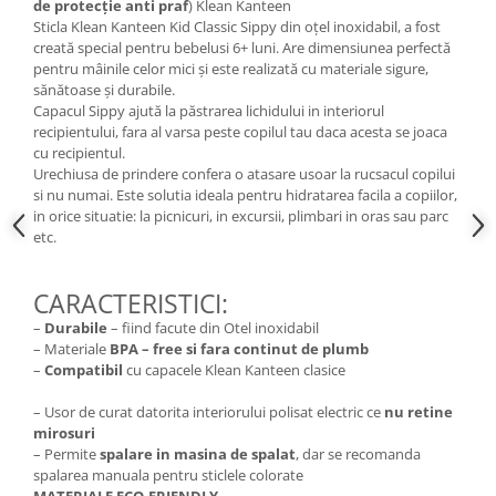
de protecţie anti praf
) Klean Kanteen
Sticla Klean Kanteen Kid Classic Sippy din oțel inoxidabil, a fost
creată special pentru bebelusi 6+ luni. Are dimensiunea perfectă
pentru mâinile celor mici și este realizată cu materiale sigure,
sănătoase și durabile.
Capacul Sippy ajută la păstrarea lichidului in interiorul
recipientului, fara al varsa peste copilul tau daca acesta se joaca
cu recipientul.
Urechiusa de prindere confera o atasare usoar la rucsacul copilui
si nu numai. Este solutia ideala pentru hidratarea facila a copiilor,
in orice situatie: la picnicuri, in excursii, plimbari in oras sau parc
etc.
CARACTERISTICI:
–
Durabile
– fiind facute din Otel inoxidabil
– Materiale
BPA – free si fara continut de plumb
–
Compatibil
cu capacele Klean Kanteen clasice
– Usor de curat datorita interiorului polisat electric ce
nu retine
mirosuri
– Permite
spalare in masina de spalat
, dar se recomanda
spalarea manuala pentru sticlele colorate
MATERIALE ECO-FRIENDLY