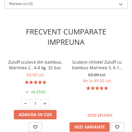
Review-uri
(0)
FRECVENT CUMPARATE
IMPREUNA
Zuluff scutece din bambus,
Scutece chilotel Zuluff cu
Marimea 2 , 4-8 kg, 32 buc
bambus Marimea 3, 6-11
kg, 30 buc
69,00 Lei
69,00 Lei
de la 49,00 Lei
IN STOC
ADAUGA IN COS
STOC EPUIZAT
VEZI VARIANTE