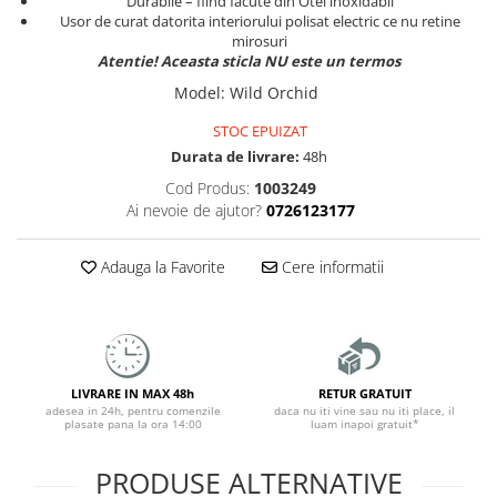
Durabile – fiind facute din Otel inoxidabil
Usor de curat datorita interiorului polisat electric ce nu retine
mirosuri
Atentie! Aceasta sticla NU este un termos
Model
: Wild Orchid
STOC EPUIZAT
Durata de livrare:
48h
Cod Produs:
1003249
Ai nevoie de ajutor?
0726123177
Adauga la Favorite
Cere informatii
LIVRARE IN MAX 48h
RETUR GRATUIT
adesea in 24h, pentru comenzile
daca nu iti vine sau nu iti place, il
plasate pana la ora 14:00
luam inapoi gratuit*
PRODUSE ALTERNATIVE