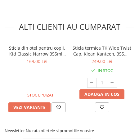
ALTI CLIENTI AU CUMPARAT
Sticla din otel pentru copii,
Sticla termica TK Wide Twist
Kid Classic Narrow 355ml ,
Cap, Klean Kanteen, 355ml,
cu capac sippy, Cars
Heart Stripe
169,00 Lei
249,00 Lei
IN STOC
ADAUGA IN COS
STOC EPUIZAT
VEZI VARIANTE
Newsletter
Nu rata ofertele si promotiile noastre