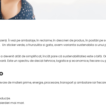
zenți. Îi vezi pe ambalaje, în reclame, în descrieri de produs, în postări pe
. Un sticker verde, o frunzulita si gata, avem varianta sustenabila a unui
devenit atât de simplificat, încât pare că sustenabilitatea este o bifă. Ori
nară. Este un spectru de decizii tehnice, logistice și economice, fiecare cu p
o
evoie de materii prime, energie, procesare, transport și ambalare iar fieca
oducție.
ierderi mai mari.