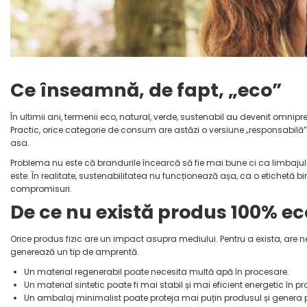
Ce înseamnă, de fapt, „eco”
În ultimii ani, termenii eco, natural, verde, sustenabil au devenit omnipre
Practic, orice categorie de consum are astăzi o versiune „responsabilă”
asa.
Problema nu este că brandurile încearcă să fie mai bune ci ca limbajul a 
este. În realitate, sustenabilitatea nu funcționează așa, ca o etichetă bi
compromisuri.
De ce nu există produs 100% ec
Orice produs fizic are un impact asupra mediului. Pentru a exista, are n
generează un tip de amprentă.
Un material regenerabil poate necesita multă apă în procesare.
Un material sintetic poate fi mai stabil și mai eficient energetic în pr
Un ambalaj minimalist poate proteja mai puțin produsul și genera p