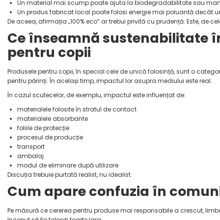
Un material mai scump poate ajuta la biodegradabilitate sau m
Un produs fabricat local poate folosi energie mai poluantă decât unul
De aceea, afirmația „100% eco” ar trebui privită cu prudență. Este, de ce
Ce înseamnă sustenabilitate în
pentru copii
Produsele pentru copii, în special cele de unică folosință, sunt o categorie 
pentru părinți. În același timp, impactul lor asupra mediului este real.
În cazul scutecelor, de exemplu, impactul este influențat de:
materialele folosite în stratul de contact
materialele absorbante
foliile de protecție
procesul de producție
transport
ambalaj
modul de eliminare după utilizare
Discuția trebuie purtată realist, nu idealist.
Cum apare confuzia în comun
Pe măsură ce cererea pentru produse mai responsabile a crescut, limba
început să fie folosiți foarte larg.