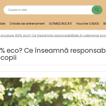
bile
Chilotei de antrenament
ULTIMELE BUCATI
Voucher CADOU
B
t produse 100% eco? Ce înseamnă responsabilitate în categoria prod
0% eco? Ce înseamnă responsabi
 copii