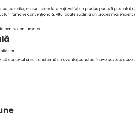
atea cazurilor, nu sunt standardizați. Astfel, un produs poate fi prezentat d
ucturii rămâne convențională. Altul poate sublinia un proces mai eficient e
zia pentru consumator.
ală
tărilor.
ică contextul si nu transformă un avantaj punctual într-o poveste absolu
iune
: