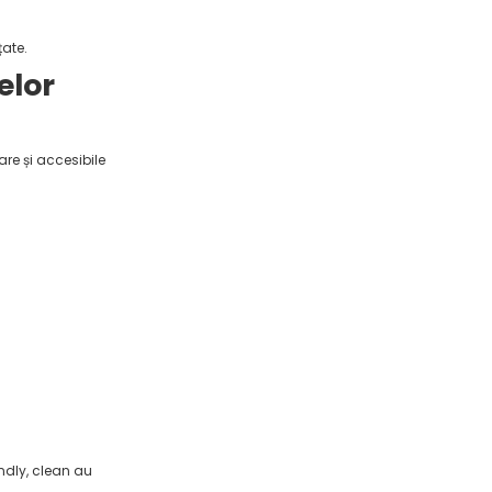
țate.
elor
zare și accesibile
ndly, clean au