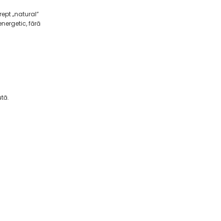
rept „natural”
nergetic, fără
tă.