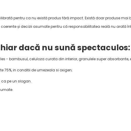
ilibrată pentru ca nu există produs fără impact. Există doar produse mai 
ii coerente și decizii asumate pentru că responsabilitatea reală nu arată 
 chiar dacă nu sună spectaculos:
les - bambusul, celuloza curata din interior, granulele super absorbante, e
e 75%, in conditii de umezeala si oxigen;
u ca pe un slogan.
asumate.