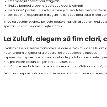
Este mesajul coerent sau exagerat?
Explică brandul alegerile făcute sau doar le afirmă?
Se aliniază produsul cu valorile mele și cu realitatea mea practică?
Uneori, cea mai responsabilă alegere nu este cea idealizată, ci cea ech
În loc să căutăm etichete perfecte, poate e mai util să căutăm explicaț
spectaculos. Dar se construiește în timp.
La Zuluff, alegem să fim clari,
• vorbim deschis despre materialele pe care le folosim și de ce le-am a
• comunicăm originea lor și procesul de producție,de la inceput;
• spunem transparent ce procent este biodegradabil și ce nu este - pest
• nu pretindem că suntem perfecți sau „100% eco”;
• tratăm sustenabilitatea ca pe un proces de îmbunătățire continuă, n
Pentru noi, responsabilitatea nu înseamnă promisiuni mari, ci decizii 