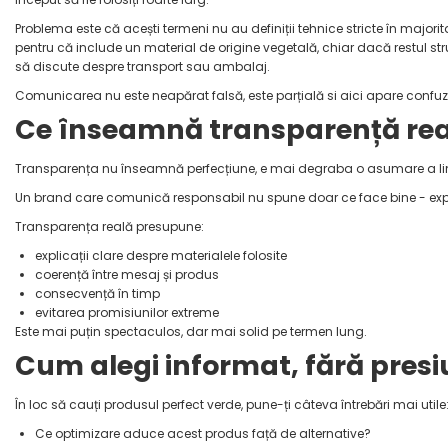
Problema este că acești termeni nu au definiții tehnice stricte în majorit
pentru că include un material de origine vegetală, chiar dacă restul str
să discute despre transport sau ambalaj.
Comunicarea nu este neapărat falsă, este parțială si aici apare confu
Ce înseamnă transparență re
Transparența nu înseamnă perfecțiune, e mai degraba o asumare a limi
Un brand care comunică responsabil nu spune doar ce face bine - expl
Transparența reală presupune:
explicații clare despre materialele folosite
coerență între mesaj și produs
consecvență în timp
evitarea promisiunilor extreme
Este mai puțin spectaculos, dar mai solid pe termen lung.
Cum alegi informat, fără pres
În loc să cauți produsul perfect verde, pune-ți câteva întrebări mai utile
Ce optimizare aduce acest produs față de alternative?