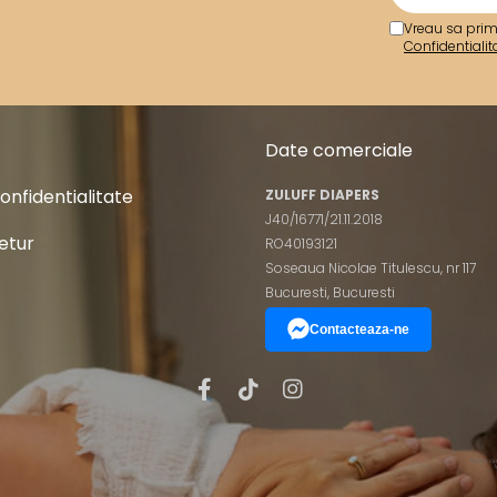
Vreau sa prim
Confidentialit
Date comerciale
Confidentialitate
ZULUFF DIAPERS
J40/16771/21.11.2018
Retur
RO40193121
Soseaua Nicolae Titulescu, nr 117
Bucuresti, Bucuresti
Contacteaza-ne