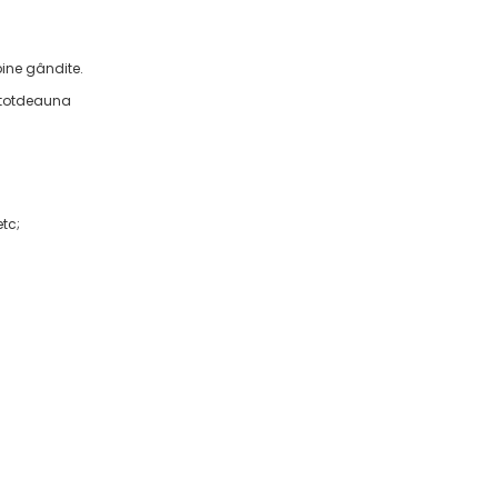
bine gândite.
întotdeauna
tc;