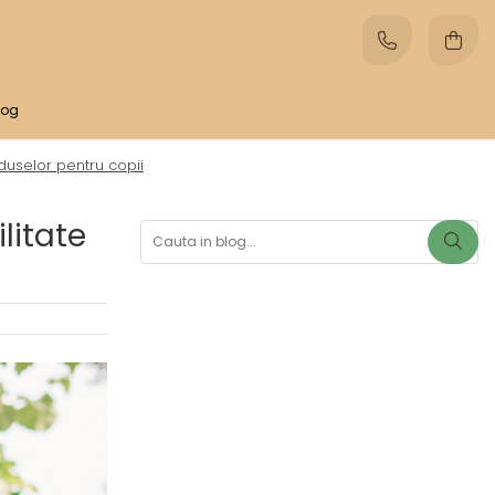
log
uselor pentru copii
litate