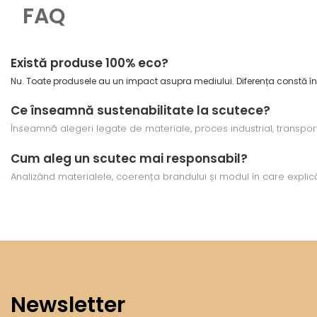
FAQ
Există produse 100% eco?
Nu. Toate produsele au un impact asupra mediului. Diferența constă în 
Ce înseamnă sustenabilitate la scutece?
Înseamnă alegeri legate de materiale, proces industrial, transport 
Cum aleg un scutec mai responsabil?
Analizând materialele, coerența brandului și modul în care expli
Newsletter