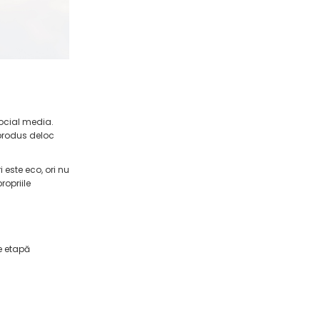
 social media.
 produs deloc
 este eco, ori nu
ropriile
re etapă