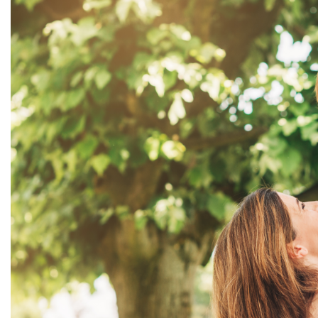
Jucarii pentru dentitie
CHARLIE BANANA
BAMBINO MIO
LOVE TO DREAM
Pijamale
Sac de dormit cu piciorușe
Sac de dormit pentru tranziție
Sac de dormit nou nascut
Swaddle Up
MY CARRY POTTY
Chilotei de antrenament la olita
Olite si reductoare
BABIATORS