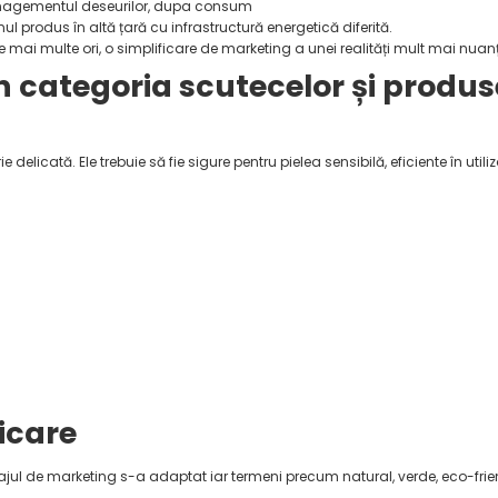
anagementul deseurilor, dupa consum
 produs în altă țară cu infrastructură energetică diferită.
le mai multe ori, o simplificare de marketing a unei realități mult mai nuan
 categoria scutecelor și produs
delicată. Ele trebuie să fie sigure pentru pielea sensibilă, eficiente în utili
icare
jul de marketing s-a adaptat iar termeni precum natural, verde, eco-frie