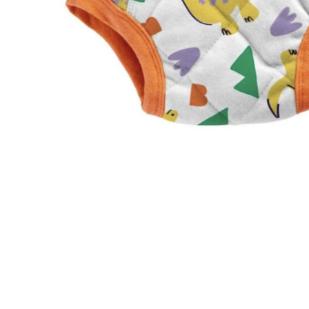
Jucarii pentru dentitie
CHARLIE BANANA
BAMBINO MIO
LOVE TO DREAM
Pijamale
Sac de dormit cu piciorușe
Sac de dormit pentru tranziție
Sac de dormit nou nascut
Swaddle Up
MY CARRY POTTY
Chilotei de antrenament la olita
Olite si reductoare
BABIATORS