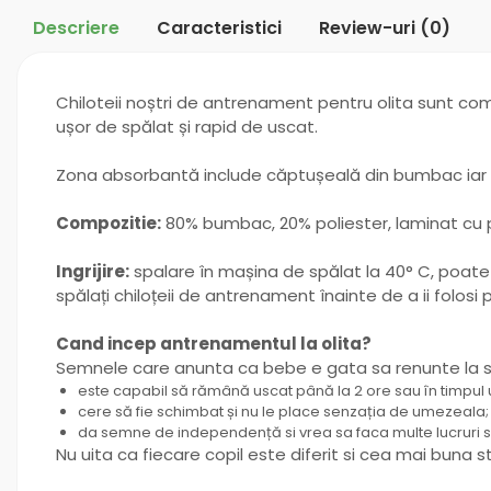
Descriere
Caracteristici
Review-uri
(0)
Chiloteii noștri de antrenament pentru olita sunt comp
ușor de spălat și rapid de uscat.
Zona absorbantă include căptușeală din bumbac iar st
Compozitie:
80% bumbac, 20% poliester, laminat cu p
Ingrijire:
spalare în mașina de spălat la 40° C, poate 
spălați chiloțeii de antrenament înainte de a ii folosi 
Cand incep antrenamentul la olita?
Semnele care anunta ca bebe e gata sa renunte la sc
este capabil să rămână uscat până la 2 ore sau în timpul 
cere să fie schimbat și nu le place senzația de umezeala;
da semne de independență si vrea sa faca multe lucruri s
Nu uita ca fiecare copil este diferit si cea mai buna s