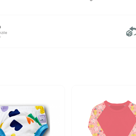
h
zile
0