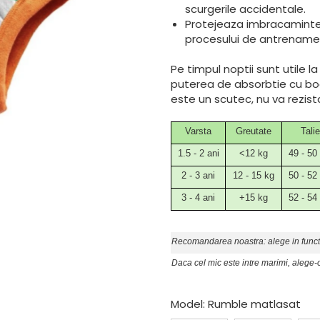
scurgerile accidentale.
Protejeaza imbracamintea 
procesului de antrenament
Pe timpul noptii sunt utile 
puterea de absorbtie cu bo
este un scutec, nu va rezista
Varsta
Greutate
Talie
1.5 - 2 ani
<12 kg
49 - 50
2 - 3 ani
12 - 15 kg
50 - 52
3 - 4 ani
+15 kg
52 - 54
Recomandarea noastra: alege in funct
Daca cel mic este intre marimi, alege
Model
: Rumble matlasat