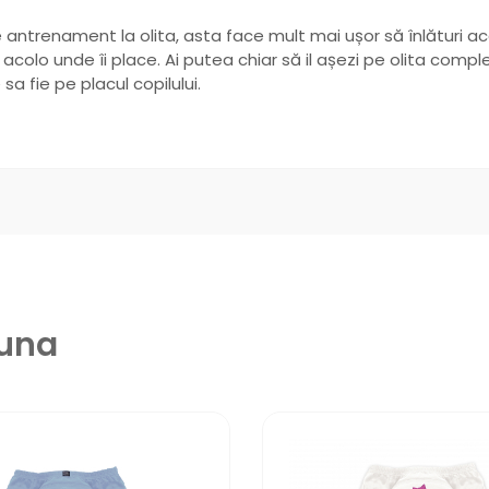
 antrenament la olita, asta face mult mai ușor să înlături acc
e acolo unde îi place. Ai putea chiar să il așezi pe olita comp
sa fie pe placul copilului.
euna