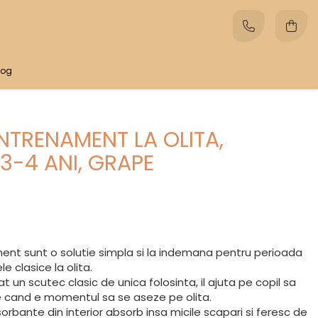
log
NTRENAMENT LA OLITA,
3-4 ANI, GRAPE
ment sunt o solutie simpla si la indemana pentru perioada
e clasice la olita.
 un scutec clasic de unica folosinta, il ajuta pe copil sa
e cand e momentul sa se aseze pe olita.
rbante din interior absorb insa micile scapari si feresc de