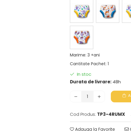
Marime
:
3 +ani
Cantitate Pachet
:
1
In stoc
Durata de livrare:
48h
A
Cod Produs:
TP3-4RUMX
Adauga la Favorite
C