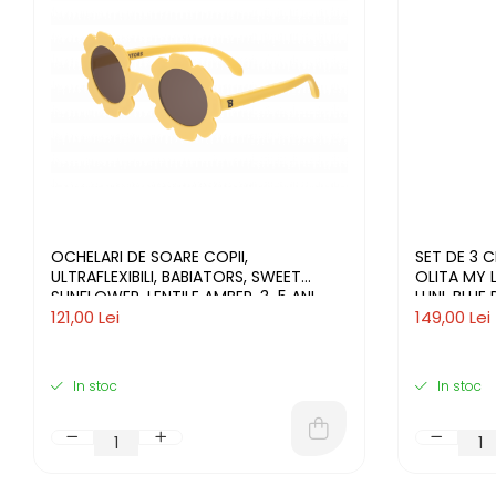
OCHELARI DE SOARE COPII,
SET DE 3 
ULTRAFLEXIBILI, BABIATORS, SWEET
OLITA MY L
SUNFLOWER, LENTILE AMBER, 3-5 ANI
LUNI, BLUE
121,00 Lei
149,00 Lei
In stoc
In stoc