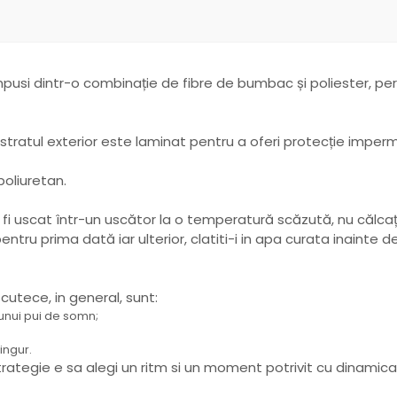
usi dintr-o combinație de fibre de bumbac și poliester, permi
ratul exterior este laminat pentru a oferi protecție imperm
oliuretan.
fi uscat într-un uscător la o temperatură scăzută, nu călcaț
pentru prima dată iar ulterior, clatiti-i in apa curata inainte d
utece, in general, sunt:
unui pui de somn;
ingur.
trategie e sa alegi un ritm si un moment potrivit cu dinamica 