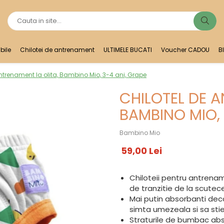
bile
Chilotei de antrenament
ULTIMELE BUCATI
Voucher CADOU
B
ntrenament la olita, Bambino Mio, 3-4 ani, Grape
CHILOTEL DE A
BAMBINO MIO, 
Bambino Mio
59,00 Lei
Chiloteii pentru antrena
de tranzitie de la scutecel
Mai putin absorbanti decat
simta umezeala si sa sti
Straturile de bumbac abso