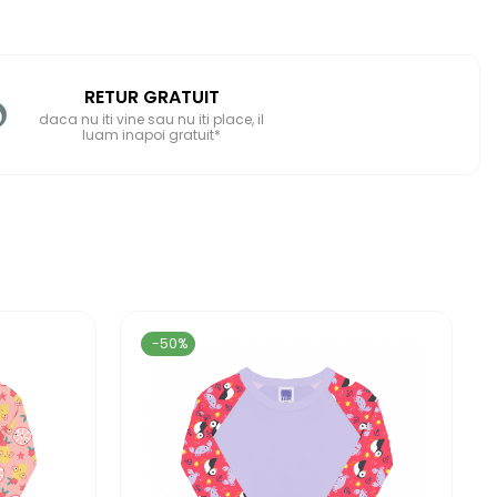
RETUR GRATUIT
daca nu iti vine sau nu iti place, il
luam inapoi gratuit*
-50%