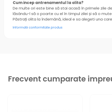
Cum incep antrenamentul la olita?
De multe ori este bine să stai acasă în primele zile de
lăsându-l să o poarte cu el în timpul zilei și să o mut
Păstrați olita la îndemână, ideal e sa alegeti una care 
Informatii conformitate produs
Frecvent cumparate impr