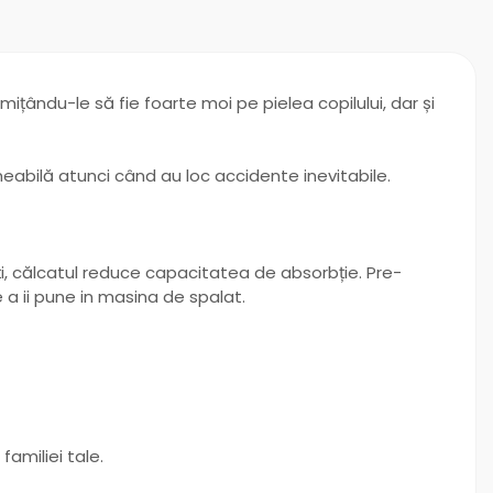
țându-le să fie foarte moi pe pielea copilului, dar și
eabilă atunci când au loc accidente inevitabile.
i, călcatul reduce capacitatea de absorbție. Pre-
e a ii pune in masina de spalat.
familiei tale.