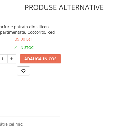
PRODUSE ALTERNATIVE
arfurie patrata din silicon
artimentata, Coccorito, Red
39,00 Lei
IN STOC
ADAUGA IN COS
ătre cel mic;