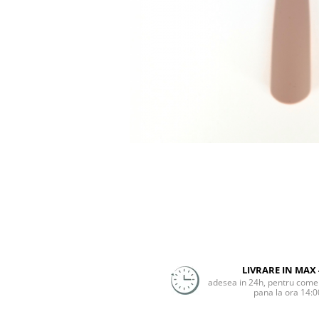
Jucarii pentru dentitie
CHARLIE BANANA
BAMBINO MIO
LOVE TO DREAM
Pijamale
Sac de dormit cu piciorușe
Sac de dormit pentru tranziție
Sac de dormit nou nascut Swaddle
Up
MY CARRY POTTY
Chilotei de antrenament la olita
Olite si reductoare
BABIATORS
LIVRARE IN MAX 
adesea in 24h, pentru comen
pana la ora 14:0