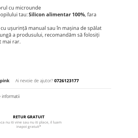
torul cu microunde
opilului tau:
Silicon alimentar 100%
, fara
t cu ușurință manual sau în mașina de spălat
 lungă a produsului, recomandăm să folosiți
 mai rar.
tpink
Ai nevoie de ajutor?
0726123177
informatii
RETUR GRATUIT
ca nu iti vine sau nu iti place, il luam
inapoi gratuit*