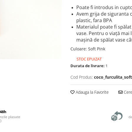
Poate fi introdus in cup
Avem grija de siguranta c
plastic, fara BPA
Materialul poate fi spăla
vase. Pentru o viață mai
mașină de spălat vase cât
Culoare
: Soft Pink
STOC EPUIZAT
Durata de livrare:
1
Cod Produs:
coco_furculita_sof
Adauga la Favorite
Cere 
48h
zile plasate
da
0