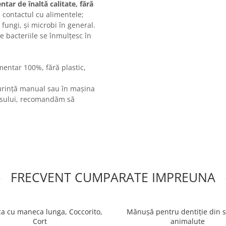
ntar de înaltă calitate, fără
 contactul cu alimentele;
, fungi, și microbi în general.
e bacteriile se înmulțesc în
imentar 100%, fără plastic,
șurință manual sau în mașina
dusului, recomandăm să
FRECVENT CUMPARATE IMPREUNA
ca cu maneca lunga, Coccorito,
Mănușă pentru dentiție din si
Cort
animalute