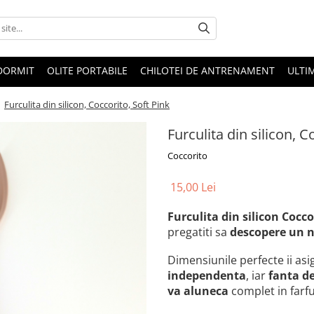
 DORMIT
OLITE PORTABILE
CHILOTEI DE ANTRENAMENT
ULTI
/
Furculita din silicon, Coccorito, Soft Pink
Furculita din silicon, C
Coccorito
15,00 Lei
Furculita din silicon Cocco
pregatiti sa
descopere un 
Dimensiunile perfecte ii asi
independenta
, iar
fanta de
va aluneca
complet in farf