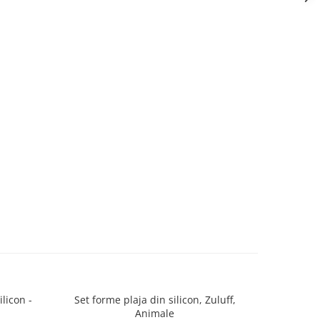
licon -
Set forme plaja din silicon, Zuluff,
Sticla ter
Animale
Kante