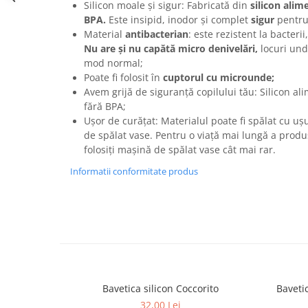
Silicon moale și sigur: Fabricată din
silicon alime
BPA.
Este insipid, inodor și complet
sigur
pentru
Material
antibacterian
: este rezistent la bacterii
Nu are și nu capătă micro denivelări,
locuri und
mod normal;
Poate fi folosit în
cuptorul cu microunde;
Avem grijă de siguranță copilului tău: Silicon al
fără BPA;
Ușor de curățat: Materialul poate fi spălat cu u
de spălat vase. Pentru o viață mai lungă a pro
folosiți mașină de spălat vase cât mai rar.
Informatii conformitate produs
Bavetica silicon Coccorito
Baveti
32,00 Lei