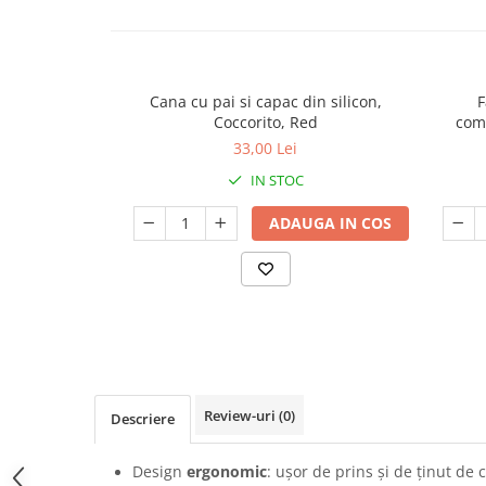
Cana cu pai si capac din silicon,
F
Coccorito, Red
comp
33,00 Lei
IN STOC
ADAUGA IN COS
Review-uri
(0)
Descriere
Design
ergonomic
: ușor de prins și de ținut de c