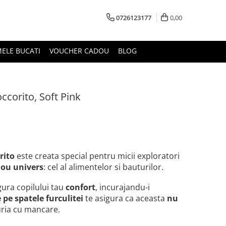
0726123177
0,00
MELE BUCATI
VOUCHER CADOU
BLOG
occorito, Soft Pink
rito
este creata special pentru micii exploratori
nou univers
: cel al alimentelor si bauturilor.
gura copilului tau
confort
, incurajandu-i
 pe spatele furculitei
te asigura ca aceasta
nu
uria cu mancare.