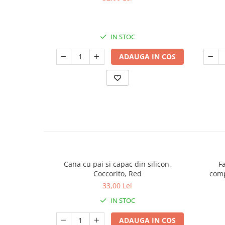
IN STOC
ADAUGA IN COS
Cana cu pai si capac din silicon,
Fa
Coccorito, Red
comp
33,00 Lei
IN STOC
ADAUGA IN COS