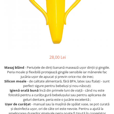
Jucarii pentru dentitie
CHARLIE BANANA
BAMBINO MIO
LOVE TO DREAM
Pijamale
Sac de dormit cu piciorușe
Sac de dormit pentru tranziție
Sac de dormit nou nascut Swaddle
28,00 Lei
Up
MY CARRY POTTY
Masaj blând
- Periuțele de dinți banană masează ușor dinții și gingiile.
Peria moale și flexibilă protejează gingiile sensibile iar mânerele fac
Chilotei de antrenament la olita
jucăria ușor de apucat și previn orice risc de inec;
Olite si reductoare
Silicon moale
- de calitate alimentară, fără BPA, latex sau ftalați - sunt
perfect sigure pentru bebeluși și nou-născuți;
BABIATORS
Igienă orală bună
încă din primele luni de viață - când nu este
folosită pentru a curăța gură bebelușului sau pentru aplicarea de
geluri dentare, peria este o jucărie excelentă ;
Ușor de curățat
- manual sau la mașînă de spălat vase, se pot curată
și dezinfecta ușor, ori de câte ori este nevoie. Pentru a ajută la
ameliorarea durerilor gingivale,peria poate fi ținută în congelator