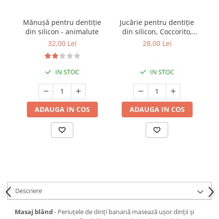
Mănușă pentru dentiție
Jucărie pentru dentiție
Co
din silicon - animalute
din silicon, Coccorito,
Raton Maro
32,00 Lei
28,00 Lei
IN STOC
IN STOC
ADAUGA IN COS
ADAUGA IN COS
Descriere
Masaj blând
- Periuțele de dinți banană masează ușor dinții și