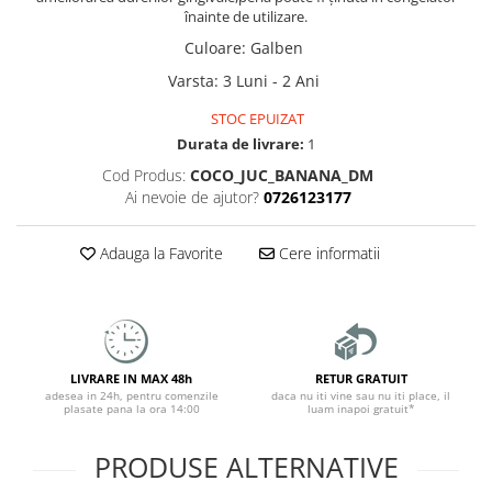
înainte de utilizare.
Culoare
:
Galben
Varsta
:
3 Luni - 2 Ani
STOC EPUIZAT
Durata de livrare:
1
Cod Produs:
COCO_JUC_BANANA_DM
Ai nevoie de ajutor?
0726123177
Adauga la Favorite
Cere informatii
LIVRARE IN MAX 48h
RETUR GRATUIT
adesea in 24h, pentru comenzile
daca nu iti vine sau nu iti place, il
plasate pana la ora 14:00
luam inapoi gratuit*
PRODUSE ALTERNATIVE