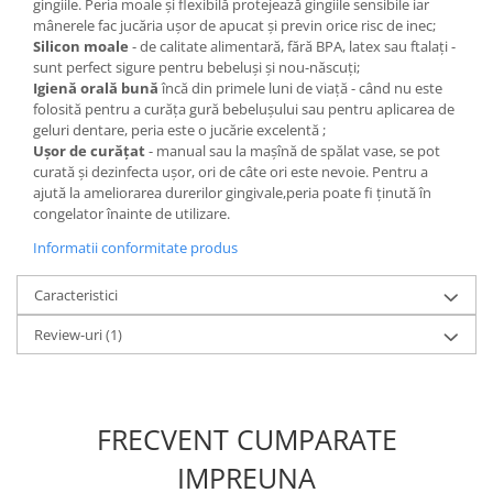
gingiile. Peria moale și flexibilă protejează gingiile sensibile iar
mânerele fac jucăria ușor de apucat și previn orice risc de inec;
Silicon moale
- de calitate alimentară, fără BPA, latex sau ftalați -
sunt perfect sigure pentru bebeluși și nou-născuți;
Igienă orală bună
încă din primele luni de viață - când nu este
folosită pentru a curăța gură bebelușului sau pentru aplicarea de
geluri dentare, peria este o jucărie excelentă ;
Ușor de curățat
- manual sau la mașînă de spălat vase, se pot
curată și dezinfecta ușor, ori de câte ori este nevoie. Pentru a
ajută la ameliorarea durerilor gingivale,peria poate fi ținută în
congelator înainte de utilizare.
Informatii conformitate produs
Caracteristici
Review-uri
(1)
FRECVENT CUMPARATE
IMPREUNA