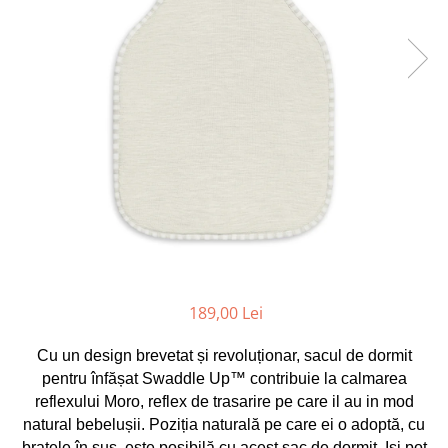
Jucarii pentru dentitie
CHARLIE BANANA
BAMBINO MIO
LOVE TO DREAM
Pijamale
Sac de dormit cu piciorușe
Sac de dormit pentru tranziție
Sac de dormit nou nascut Swaddle
Up
MY CARRY POTTY
Chilotei de antrenament la olita
189,00 Lei
Olite si reductoare
BABIATORS
Cu un design brevetat și revoluționar, sacul de dormit
pentru înfășat Swaddle Up™ contribuie la calmarea
reflexului Moro, reflex de trasarire pe care il au in mod
natural bebelușii. Poziția naturală pe care ei o adoptă, cu
brațele în sus, este posibilă cu acest sac de dormit. Iși pot