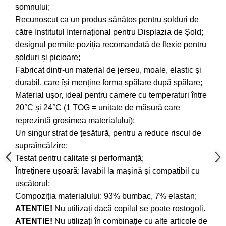
somnului;
Recunoscut ca un produs sănătos pentru șolduri de
către Institutul Internațional pentru Displazia de Șold;
designul permite poziția recomandată de flexie pentru
șolduri și picioare;
Fabricat dintr-un material de jerseu, moale, elastic și
durabil, care își menține forma spălare după spălare;
Material ușor, ideal pentru camere cu temperaturi între
20°C și 24°C (1 TOG = unitate de măsură care
reprezintă grosimea materialului);
Un singur strat de țesătură, pentru a reduce riscul de
supraîncălzire;
Testat pentru calitate și performanță;
Întreținere ușoară: lavabil la mașină și compatibil cu
uscătorul;
Compoziția materialului: 93% bumbac, 7% elastan;
ATENTIE!
Nu utilizați dacă copilul se poate rostogoli.
ATENTIE!
Nu utilizați în combinație cu alte articole de