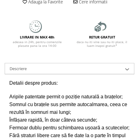
Adauga la Favorite
Cere informatii
LIVRARE IN MAX 48h
RETUR GRATUIT
adesea in 24h, pentru comenzile
daca nu iti vine sau nu iti place, il
plasate pana la ora 14:00
luam inapoi gratuit*
Descriere
Detalii despre produs:
Aripile patentate permit o poziție naturală a brațelor;
Somnul cu brațele sus permite autocalmarea, ceea ce
rezultă în somnuri mai lungi;
Înfășare rapidă, în doar câteva secunde;
Fermoar dublu pentru schimbarea ușoară a scutecelor;
Fără straturi libere care să fie date la o parte în timpul