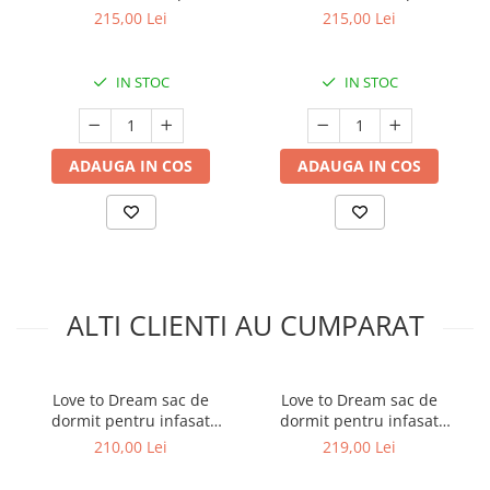
infasat si rostogolit Swaddle
infasat si rostogolit Swaddle
215,00 Lei
215,00 Lei
Up, M, 6-8.5kg, 1 TOG
Up, 1 TOG
IN STOC
IN STOC
ADAUGA IN COS
ADAUGA IN COS
ALTI CLIENTI AU CUMPARAT
Love to Dream sac de
Love to Dream sac de
dormit pentru infasat
dormit pentru infasat
Swaddle Up, 1.5 TOG,
Swaddle Up, M, 6-8.5kg, 2.5
210,00 Lei
219,00 Lei
Fleece Twings, S
TOG