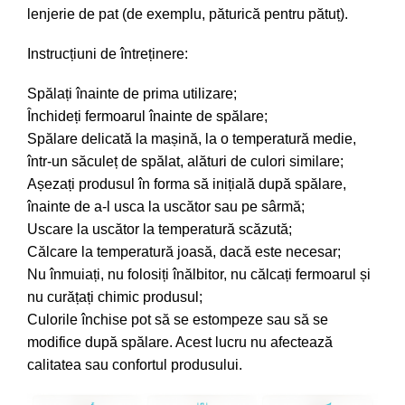
lenjerie de pat (de exemplu, păturică pentru pătuț).
Instrucțiuni de întreținere:
Spălați înainte de prima utilizare;
Închideți fermoarul înainte de spălare;
Spălare delicată la mașină, la o temperatură medie,
într-un săculeț de spălat, alături de culori similare;
Așezați produsul în forma să inițială după spălare,
înainte de a-l usca la uscător sau pe sârmă;
Uscare la uscător la temperatură scăzută;
Călcare la temperatură joasă, dacă este necesar;
Nu înmuiați, nu folosiți înălbitor, nu călcați fermoarul și
nu curățați chimic produsul;
Culorile închise pot să se estompeze sau să se
modifice după spălare. Acest lucru nu afectează
calitatea sau confortul produsului.