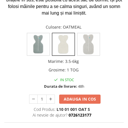
folosi mâinile pentru a se calma singuri, având un somn
mai lung și mai liniștit.
Culoare
: OATMEAL
Marime
:
3.5-6kg
Grosime
:
1 TOG
IN STOC
Durata de livrare:
48h
ADAUGA IN COS
Cod Produs:
L10 01 001 OAT S
Ai nevoie de ajutor?
0726123177