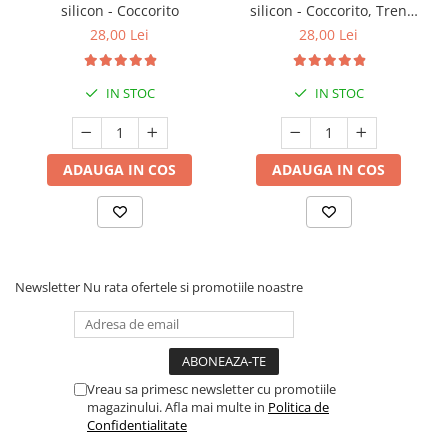
silicon - Coccorito
silicon - Coccorito, Tren
verde
28,00 Lei
28,00 Lei
IN STOC
IN STOC
ADAUGA IN COS
ADAUGA IN COS
Newsletter
Nu rata ofertele si promotiile noastre
Vreau sa primesc newsletter cu promotiile
magazinului. Afla mai multe in
Politica de
Confidentialitate