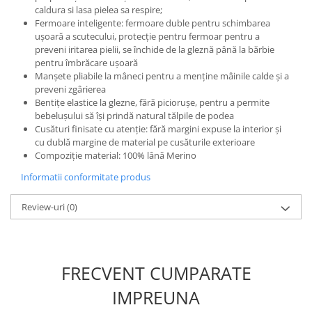
caldura si lasa pielea sa respire;
Fermoare inteligente: fermoare duble pentru schimbarea
ușoară a scutecului, protecție pentru fermoar pentru a
preveni iritarea pielii, se închide de la gleznă până la bărbie
pentru îmbrăcare ușoară
Manșete pliabile la mâneci pentru a menține mâinile calde și a
preveni zgârierea
Bentițe elastice la glezne, fără piciorușe, pentru a permite
bebelușului să își prindă natural tălpile de podea
Cusături finisate cu atenție: fără margini expuse la interior și
cu dublă margine de material pe cusăturile exterioare
Compoziție material: 100% lână Merino
Informatii conformitate produs
Review-uri
(0)
FRECVENT CUMPARATE
IMPREUNA