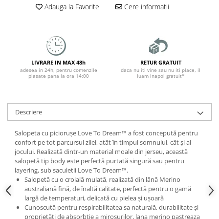
Adauga la Favorite
Cere informatii
LIVRARE IN MAX 48h
RETUR GRATUIT
adesea in 24h, pentru comenzile
daca nu iti vine sau nu iti place, il
plasate pana la ora 14:00
luam inapoi gratuit*
Descriere
Salopeta cu piciorușe Love To Dream™ a fost concepută pentru
confort pe tot parcursul zilei, atât în timpul somnului, cât și al
jocului. Realizată dintr-un material moale din jerseu, această
salopetă tip body este perfectă purtată singură sau pentru
layering, sub saculetii Love To Dream™.
Salopetă cu o croială mulată, realizată din lână Merino
australiană fină, de înaltă calitate, perfectă pentru o gamă
largă de temperaturi, delicată cu pielea și ușoară
Cunoscută pentru respirabilitatea sa naturală, durabilitate și
proprietăți de absorbție a mirosurilor, lana merino pastreaza