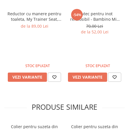
Reductor cu manere pentru
Scutec pentru inot
-54%
toaleta, My Trainer Seat,
refolosibil - Bambino Mio
Gargarita
Marimea M
de la 89,00 Lei
70,00 Lei
de la 52,00 Lei
STOC EPUIZAT
STOC EPUIZAT
VEZI VARIANTE
VEZI VARIANTE
PRODUSE SIMILARE
Colier pentru suzeta din
Colier pentru suzeta din