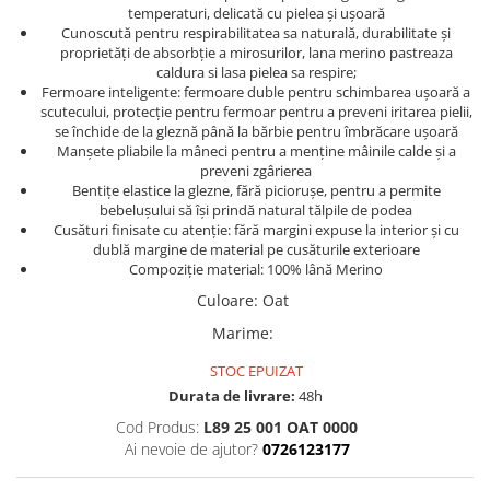
temperaturi, delicată cu pielea și ușoară
Cunoscută pentru respirabilitatea sa naturală, durabilitate și
proprietăți de absorbție a mirosurilor, lana merino pastreaza
caldura si lasa pielea sa respire;
Fermoare inteligente: fermoare duble pentru schimbarea ușoară a
scutecului, protecție pentru fermoar pentru a preveni iritarea pielii,
se închide de la gleznă până la bărbie pentru îmbrăcare ușoară
Manșete pliabile la mâneci pentru a menține mâinile calde și a
preveni zgârierea
Bentițe elastice la glezne, fără piciorușe, pentru a permite
bebelușului să își prindă natural tălpile de podea
Cusături finisate cu atenție: fără margini expuse la interior și cu
dublă margine de material pe cusăturile exterioare
Compoziție material: 100% lână Merino
Culoare
:
Oat
Marime
:
STOC EPUIZAT
Durata de livrare:
48h
Cod Produs:
L89 25 001 OAT 0000
Ai nevoie de ajutor?
0726123177