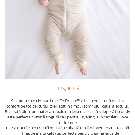
Jucarii pentru dentitie
CHARLIE BANANA
BAMBINO MIO
LOVE TO DREAM
Pijamale
Sac de dormit cu piciorușe
Sac de dormit pentru tranziție
Sac de dormit nou nascut Swaddle
Up
MY CARRY POTTY
Chilotei de antrenament la olita
175,00 Lei
Olite si reductoare
Salopeta cu piciorușe Love To Dream™ a fost concepută pentru
BABIATORS
confort pe tot parcursul zilei, atât în timpul somnului, cât și al jocului.
Realizată dintr-un material moale din jerseu, această salopetă tip body
este perfectă purtată singură sau pentru layering, sub saculetii Love
To Dream™.
Salopetă cu o croială mulată, realizată din lână Merino australiană
fină, de înaltă calitate, perfectă pentru o gamă largă de