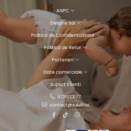
ANPC
Despre noi
Politica de Confidentialitate
Politica de Retur
Parteneri
Date comerciale
Suport clienti
0726123177
contact@zuluff.ro