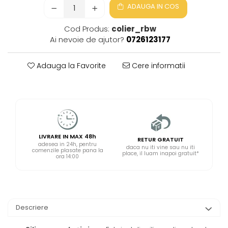
ADAUGA IN COS
Cod Produs:
colier_rbw
Ai nevoie de ajutor?
0726123177
Adauga la Favorite
Cere informatii
LIVRARE IN MAX 48h
RETUR GRATUIT
adesea in 24h, pentru
daca nu iti vine sau nu iti
comenzile plasate pana la
place, il luam inapoi gratuit*
ora 14:00
Descriere