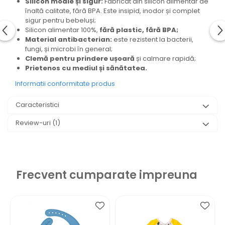
Silicon moale și sigur:
Fabricat din silicon alimentar de
înaltă calitate, fără BPA. Este insipid, inodor și complet
sigur pentru bebeluși;
Silicon alimentar 100%,
fără plastic, fără BPA;
Material antibacterian:
este rezistent la bacterii,
fungi, și microbi în general;
Clemă pentru prindere ușoară
și calmare rapidă;
Prietenos cu mediul și sănătatea.
Informatii conformitate produs
Caracteristici
Review-uri
(1)
Frecvent cumparate impreuna