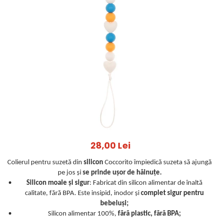
Jucarii pentru dentitie
CHARLIE BANANA
BAMBINO MIO
LOVE TO DREAM
Pijamale
Sac de dormit cu piciorușe
Sac de dormit pentru tranziție
Sac de dormit nou nascut
Swaddle Up
MY CARRY POTTY
Chilotei de antrenament la olita
28,00 Lei
Olite si reductoare
Colierul pentru suzetă din
silicon
Coccorito împiedică suzeta să ajungă
BABIATORS
pe jos și
se prinde ușor de hăinuțe.
Silicon moale și sigur
: Fabricat din silicon alimentar de înaltă
calitate, fără BPA. Este insipid, inodor și
complet sigur pentru
bebeluși;
Silicon alimentar 100%,
fără plastic, fără BPA;