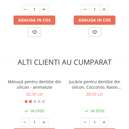
ADAUGA IN COS
ADAUGA IN COS
ALTI CLIENTI AU CUMPARAT
Mănușă pentru dentiție din
Jucărie pentru dentiție din
silicon - animalute
silicon, Coccorito, Raton
Maro
32,00 Lei
28,00 Lei
IN STOC
IN STOC