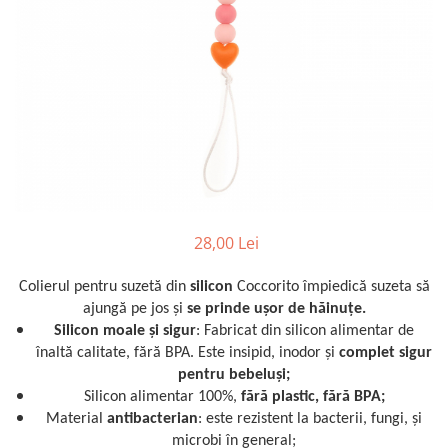
Jucarii pentru dentitie
CHARLIE BANANA
BAMBINO MIO
LOVE TO DREAM
Pijamale
Sac de dormit cu piciorușe
Sac de dormit pentru tranziție
Sac de dormit nou nascut Swaddle
Up
28,00 Lei
MY CARRY POTTY
Chilotei de antrenament la olita
Colierul pentru suzetă din
silicon
Coccorito împiedică suzeta să
ajungă pe jos și
se prinde ușor de hăinuțe.
Olite si reductoare
Silicon moale și sigur
: Fabricat din silicon alimentar de
BABIATORS
înaltă calitate, fără BPA. Este insipid, inodor și
complet sigur
pentru bebeluși;
Silicon alimentar 100%,
fără plastic, fără BPA;
Material
antibacterian
: este rezistent la bacterii, fungi, și
microbi în general;