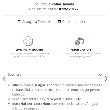
Cod Produs:
colier_lebada
Ai nevoie de ajutor?
0726123177
Adauga la Favorite
Cere informatii
LIVRARE IN MAX 48h
RETUR GRATUIT
adesea in 24h, pentru comenzile
daca nu iti vine sau nu iti place, il
plasate pana la ora 14:00
luam inapoi gratuit*
Descriere
Silicon moale și sigur:
Fabricat din silicon alimentar de înaltă
calitate, fără BPA. Este insipid, inodor și complet sigur pentru
bebeluși;
Silicon alimentar 100%,
fără plastic, fără BPA;
Material antibacterian:
este rezistent la bacterii, fungi, și
microbi în general;