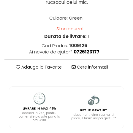
rucsacul celui mic.
Culoare
: Green
Stoc epuizat
Durata de livrare:
1
Cod Produs:
1009126
Ai nevoie de ajutor?
0726123177
Adauga la Favorite
Cere informatii
LIVRARE IN MAX 48h
RETUR GRATUIT
adesea in 24h, pentru
daca nu iti vine sau nu iti
comenzile plasate pana la
place, il luam inapoi gratuit*
ora 14:00