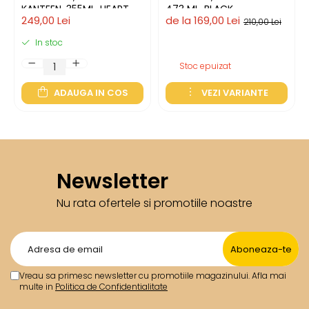
KANTEEN, 355ML, HEART
473 ML, BLACK
249,00 Lei
de la 169,00 Lei
STRIPE
210,00 Lei
In stoc
Stoc epuizat
ADAUGA IN COS
VEZI VARIANTE
Newsletter
Nu rata ofertele si promotiile noastre
Vreau sa primesc newsletter cu promotiile magazinului. Afla mai
multe in
Politica de Confidentialitate