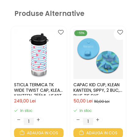
Produse Alternative
-55%
STICLA TERMICA TK
CAPAC KID CUP, KLEAN
S
WIDE TWIST CAP, KLEAN
KANTEEN, SIPPY, 2 BUC,
W
KANTEEN, 355ML, HEART
BLUE TIE DYE
K
249,00 Lei
50,00 Lei
21
STRIPE
T
110,00 Lei
In stoc
In stoc
ADAUGA IN COS
ADAUGA IN COS