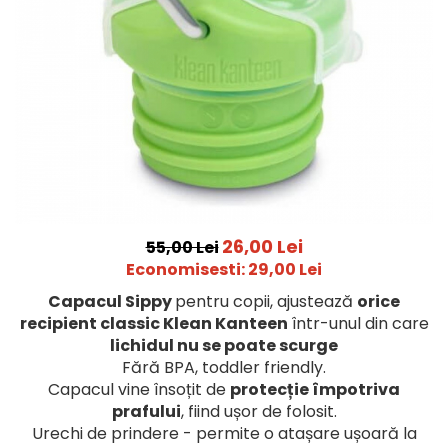
Jucarii pentru dentitie
CHARLIE BANANA
BAMBINO MIO
LOVE TO DREAM
Pijamale
Sac de dormit cu piciorușe
Sac de dormit pentru tranziție
Sac de dormit nou nascut
Swaddle Up
26,00 Lei
55,00 Lei
MY CARRY POTTY
Economisesti:
29,00
Lei
Chilotei de antrenament la olita
Capacul Sippy
pentru copii, ajustează
orice
Olite si reductoare
recipient classic Klean Kanteen
într-unul din care
BABIATORS
lichidul nu se poate scurge
Fără BPA, toddler friendly.
Capacul vine însoțit de
protecție împotriva
prafului
, fiind ușor de folosit.
Urechi de prindere - permite o atașare ușoară la