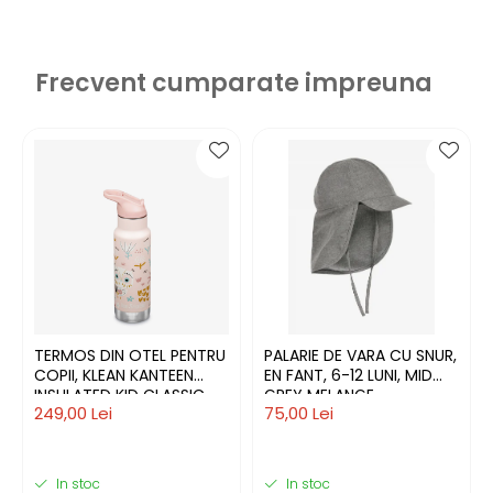
Frecvent cumparate impreuna
TERMOS DIN OTEL PENTRU
PALARIE DE VARA CU SNUR,
COPII, KLEAN KANTEEN
EN FANT, 6-12 LUNI, MID
INSULATED KID CLASSIC
GREY MELANGE
249,00 Lei
75,00 Lei
NARROW 355ML , CU
CAPAC SPORT FLIP,
In stoc
In stoc