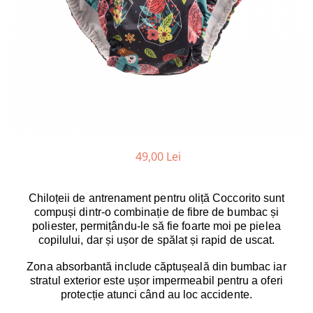
Jucarii pentru dentitie
CHARLIE BANANA
BAMBINO MIO
LOVE TO DREAM
Pijamale
Sac de dormit cu piciorușe
Sac de dormit pentru tranziție
Sac de dormit nou nascut Swaddle
49,00 Lei
Up
MY CARRY POTTY
Chiloțeii de antrenament pentru oliță Coccorito sunt
Chilotei de antrenament la olita
compuși dintr-o combinație de fibre de bumbac și
Olite si reductoare
poliester, permițându-le să fie foarte moi pe pielea
BABIATORS
copilului, dar și ușor de spălat și rapid de uscat.
Zona absorbantă include căptușeală din bumbac iar
stratul exterior este ușor impermeabil pentru a oferi
protecție atunci când au loc accidente.