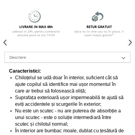
LIVRARE IN MAX 48h
RETUR GRATUIT
adesea in 24h, pentru comenzile
daca nu iti vine sau nu iti place, il
plasate pana la ora 14:00
luam inapoi gratuit*
Descriere
Caracteristici:
Chiloțelul se udă doar în interior, suficient cât să
ajute copilul să identifice mai ușor momentul în
care ar trebui să folosească oliță;
Suprafața exterioară ușor impermeabilă te ajută să
eviți accidentele și scurgerile în exterior;
Nu este un scutec - nu are puterea de absorbție a
unui scutec - este o soluție intermediară între
scutec și chilotul normal;
În interior are bumbac moale, dublat cu țesătură de