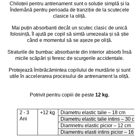
Chiloțeii pentru antrenament sunt o soluție simplă și la
îndemână pentru perioada de tranziție de la scutecele
clasice la oliță.
Mai puțin absorbanti decât un scutec clasic de unică
folosință, îl ajută pe copil să simtă umezeala și să știe
când e momentul să se așeze pe oliță.
Straturile de bumbac absorbante din interior absorb însă
micile scăpări și feresc de scurgerile accidentale.
Protejează îmbrăcămintea copilului de murdărie și sunt
utile în accelerarea procesului de antrenament la oliță.
Potrivit pentru copiii de peste
12 kg.
2 - 3
+12 kg
Diametru elastic talie – 18 cm
Ani
Diametru elastic talie intins – 30 cm
Diamnetru elastic picior – 12 cm
Diamentru elasti intins picior – 16 