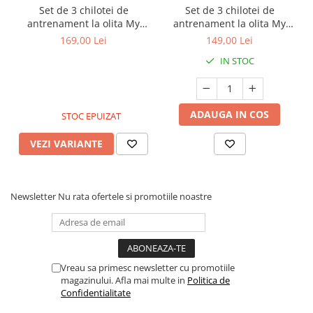
Set de 3 chilotei de
Set de 3 chilotei de
antrenament la olita My
antrenament la olita My
Little Training Pants, 3-4
Little Training Pants, 18-24
169,00 Lei
149,00 Lei
ani, Pisica
luni, Blue Pastel
IN STOC
ADAUGA IN COS
STOC EPUIZAT
VEZI VARIANTE
Newsletter
Nu rata ofertele si promotiile noastre
Vreau sa primesc newsletter cu promotiile
magazinului. Afla mai multe in
Politica de
Confidentialitate