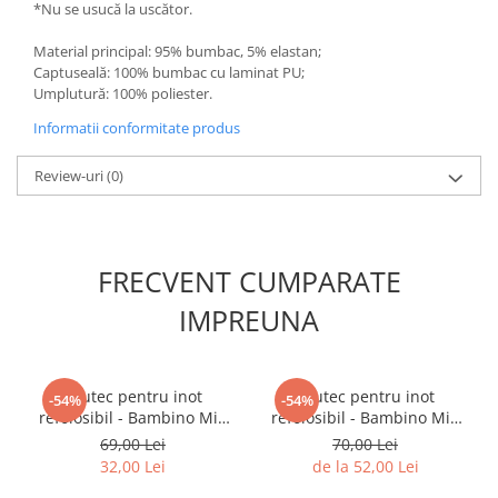
*Nu se usucă la uscător.
Material principal: 95% bumbac, 5% elastan;
Captuseală: 100% bumbac cu laminat PU;
Umplutură: 100% poliester.
Informatii conformitate produs
Review-uri
(0)
FRECVENT CUMPARATE
IMPREUNA
Scutec pentru inot
Scutec pentru inot
-54%
-54%
refolosibil - Bambino Mio
refolosibil - Bambino Mio
Marimea S
Marimea M
69,00 Lei
70,00 Lei
32,00 Lei
de la 52,00 Lei