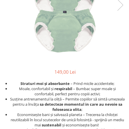
Jucarii pentru dentitie
CHARLIE BANANA
BAMBINO MIO
LOVE TO DREAM
Pijamale
Sac de dormit cu piciorușe
Sac de dormit pentru tranziție
Sac de dormit nou nascut Swaddle
Up
149,00 Lei
MY CARRY POTTY
Chilotei de antrenament la olita
Straturi moi și absorbante
– Prind micile accidentele;
Moale, confortabil și
respirabil
– Bumbac super moale și
Olite si reductoare
confortabil, perfect pentru copiii activi;
BABIATORS
Susține antrenamentul la oliță – Permite copiilor să simtă umezeala
pentru a învăța
sa detecteze momentul in care au nevoie sa
foloseasca olita
;
Economisește bani și salvează planeta – Trecerea la chiloței
reutilizabili în locul scutecelor de unică folosință - sprijină un mediu
mai
sustenabil
și economisește bani!