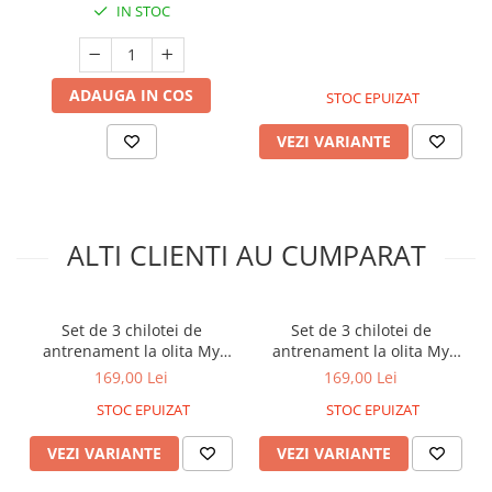
IN STOC
ADAUGA IN COS
STOC EPUIZAT
VEZI VARIANTE
ALTI CLIENTI AU CUMPARAT
Set de 3 chilotei de
Set de 3 chilotei de
antrenament la olita My
antrenament la olita My
Little Training Pants, 3-4
Little Training Pants, 2-3
169,00 Lei
169,00 Lei
ani, Pisica
ani, Gargarita
STOC EPUIZAT
STOC EPUIZAT
VEZI VARIANTE
VEZI VARIANTE