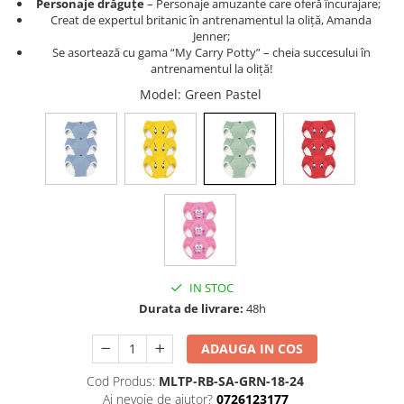
Personaje drăguțe
– Personaje amuzante care oferă încurajare;
Creat de expertul britanic în antrenamentul la oliță, Amanda
Jenner;
Se asortează cu gama “My Carry Potty” – cheia succesului în
antrenamentul la oliță!
Model
: Green Pastel
IN STOC
Durata de livrare:
48h
ADAUGA IN COS
Cod Produs:
MLTP-RB-SA-GRN-18-24
Ai nevoie de ajutor?
0726123177