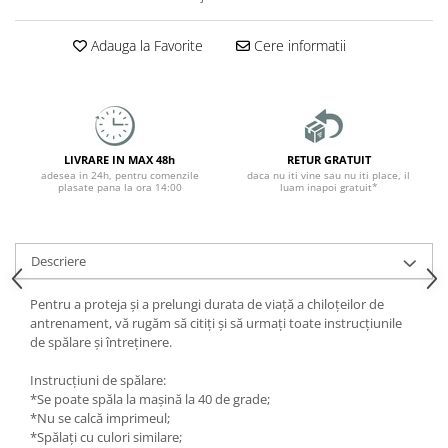
Adauga la Favorite
Cere informatii
LIVRARE IN MAX 48h
RETUR GRATUIT
adesea in 24h, pentru comenzile
daca nu iti vine sau nu iti place, il
plasate pana la ora 14:00
luam inapoi gratuit*
Descriere
Pentru a proteja și a prelungi durata de viață a chiloțeilor de
antrenament, vă rugăm să citiți și să urmați toate instrucțiunile
de spălare și întreținere.
Instrucțiuni de spălare:
*Se poate spăla la mașină la 40 de grade;
*Nu se calcă imprimeul;
*Spălați cu culori similare;