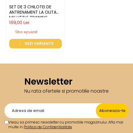
SET DE 3 CHILOTEI DE
ANTRENAMENT LA OLITA
MY LITTLE TRAINING
169,00 Lei
PANTS, 2-3 ANI,
GARGARITA
Stoc epuizat
VEZI VARIANTE
Newsletter
Nu rata ofertele si promotiile noastre
Vreau sa primesc newsletter cu promotiile magazinului. Afla mai
multe in
Politica de Confidentialitate