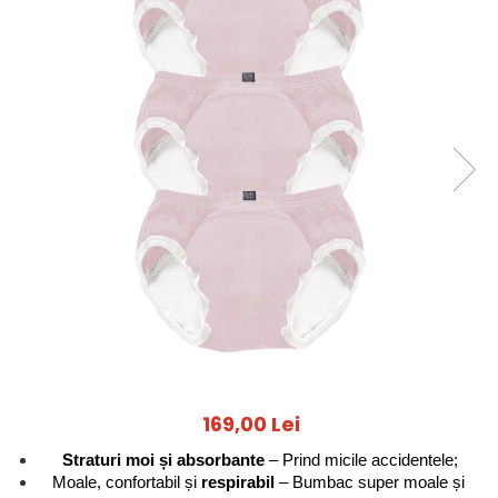
Jucarii pentru dentitie
CHARLIE BANANA
BAMBINO MIO
LOVE TO DREAM
Pijamale
Sac de dormit cu piciorușe
Sac de dormit pentru tranziție
Sac de dormit nou nascut
Swaddle Up
MY CARRY POTTY
Chilotei de antrenament la olita
Olite si reductoare
BABIATORS
169,00 Lei
Straturi moi și absorbante
 – Prind micile accidentele;
Moale, confortabil și 
respirabil 
– Bumbac super moale și 