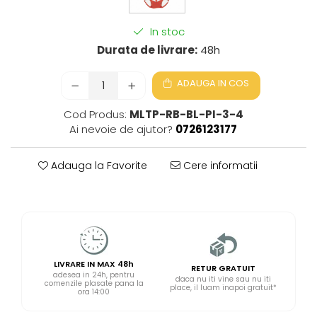
In stoc
Durata de livrare:
48h
ADAUGA IN COS
Cod Produs:
MLTP-RB-BL-PI-3-4
Ai nevoie de ajutor?
0726123177
Adauga la Favorite
Cere informatii
LIVRARE IN MAX 48h
RETUR GRATUIT
adesea in 24h, pentru
daca nu iti vine sau nu iti
comenzile plasate pana la
place, il luam inapoi gratuit*
ora 14:00