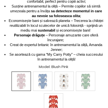
confortabil, perfect pentru copiii activi;
Susține antrenamentul la oliță – Permite copiilor să simtă 
umezeala pentru a învăța 
sa detecteze momentul in care 
au nevoie sa foloseasca olita
;
Economisește bani și salvează planeta – Trecerea la chiloței 
reutilizabili în locul scutecelor de unică folosință - sprijină un 
mediu mai 
sustenabil 
și economisește bani!  
Personaje drăguțe
 – Personaje amuzante care oferă 
încurajare;  
Creat de expertul britanic în antrenamentul la oliță, Amanda 
Jenner;
Se asortează cu gama “My Carry Potty” – cheia succesului 
în antrenamentul la oliță!
Model
: Blush Pink