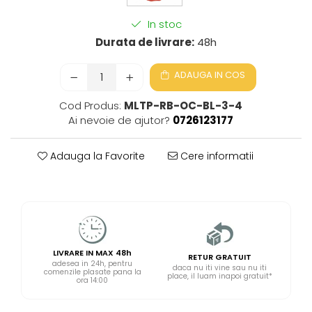
In stoc
Durata de livrare:
48h
ADAUGA IN COS
Cod Produs:
MLTP-RB-OC-BL-3-4
Ai nevoie de ajutor?
0726123177
Adauga la Favorite
Cere informatii
LIVRARE IN MAX 48h
RETUR GRATUIT
adesea in 24h, pentru
daca nu iti vine sau nu iti
comenzile plasate pana la
place, il luam inapoi gratuit*
ora 14:00