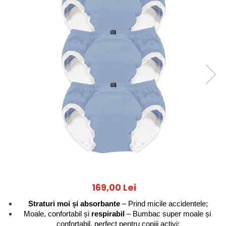
Jucarii pentru dentitie
CHARLIE BANANA
BAMBINO MIO
LOVE TO DREAM
Pijamale
Sac de dormit cu piciorușe
Sac de dormit pentru tranziție
Sac de dormit nou nascut
Swaddle Up
MY CARRY POTTY
Chilotei de antrenament la olita
Olite si reductoare
BABIATORS
169,00 Lei
Straturi moi și absorbante
 – Prind micile accidentele;
Moale, confortabil și 
respirabil 
– Bumbac super moale și 
confortabil, perfect pentru copiii activi;