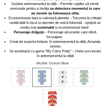
Susține antrenamentul la oliță – Permite copiilor să simtă 
umezeala pentru a învăța 
sa detecteze momentul in care 
au nevoie sa foloseasca olita
;
Economisește bani și salvează planeta – Trecerea la chiloței 
reutilizabili în locul scutecelor de unică folosință - sprijină un 
mediu mai 
sustenabil 
și economisește bani!  
Personaje drăguțe
 – Personaje amuzante care oferă 
încurajare;  
Creat de expertul britanic în antrenamentul la oliță, Amanda 
Jenner;
Se asortează cu gama “My Carry Potty” – cheia succesului 
în antrenamentul la oliță!
Model
: Ocean Blue