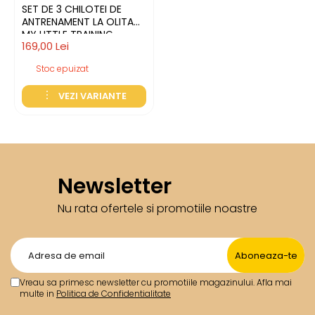
SET DE 3 CHILOTEI DE
ANTRENAMENT LA OLITA
MY LITTLE TRAINING
169,00 Lei
PANTS, 2-3 ANI,
GARGARITA
Stoc epuizat
VEZI VARIANTE
Newsletter
Nu rata ofertele si promotiile noastre
Vreau sa primesc newsletter cu promotiile magazinului. Afla mai
multe in
Politica de Confidentialitate