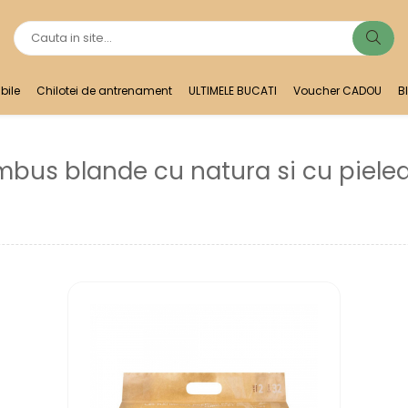
bile
Chilotei de antrenament
ULTIMELE BUCATI
Voucher CADOU
B
bus blande cu natura si cu pielea