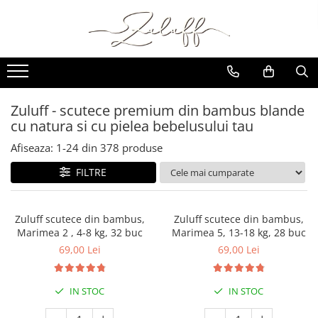
SCUTECE SI CHILOTEI
BRANDURI
Scutece cu arici sustenabile
KLEAN KANTEEN
Scutece chilotel sustenabile
Sticle de inox
Zuluff - scutece premium din bambus blande
Termosuri de inox
Testeaza-le!
cu natura si cu pielea bebelusului tau
Accesorii
Esentiale pentru schimbatul
Afiseaza:
1-
24
din
378
produse
NATTOU
scutecului
FILTRE
Olite 3 in 1
Cosuri pentru scutece
Saltele pentru schimbat
Zuluff scutece din bambus,
Zuluff scutece din bambus,
COCCORITO
Marimea 2 , 4-8 kg, 32 buc
Marimea 5, 13-18 kg, 28 buc
69,00 Lei
69,00 Lei
Bavete silicon
Vesela din silicon
Bavete cu maneca lunga
IN STOC
IN STOC
Bavetici