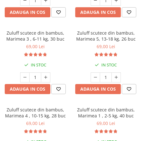
Jucarii pentru dentitie
ADAUGA IN COS
ADAUGA IN COS
CHARLIE BANANA
BAMBINO MIO
LOVE TO DREAM
Zuluff scutece din bambus,
Zuluff scutece din bambus,
Marimea 3 , 6-11 kg, 30 buc
Marimea 5, 13-18 kg, 26 buc
Pijamale
69,00 Lei
69,00 Lei
Sac de dormit cu piciorușe
Sac de dormit pentru tranziție
IN STOC
IN STOC
Sac de dormit nou nascut Swaddle
Up
MY CARRY POTTY
ADAUGA IN COS
ADAUGA IN COS
Chilotei de antrenament la olita
Olite si reductoare
BABIATORS
Zuluff scutece din bambus,
Zuluff scutece din bambus,
Marimea 4 , 10-15 kg, 28 buc
Marimea 1 , 2-5 kg, 40 buc
69,00 Lei
69,00 Lei