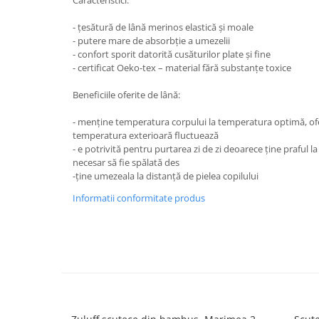
- țesătură de lână merinos elastică și moale
- putere mare de absorbție a umezelii
- confort sporit datorită cusăturilor plate și fine
- certificat Oeko-tex – material fără substanțe toxice
Beneficiile oferite de lână:
- menţine temperatura corpului la temperatura optimă, ofe
temperatura exterioară fluctuează
- e potrivită pentru purtarea zi de zi deoarece ţine praful la
necesar să fie spălată des
-ţine umezeala la distanţă de pielea copilului
Informatii conformitate produs