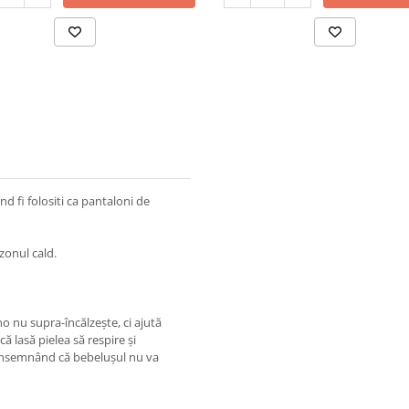
nd fi folositi ca pantaloni de
ezonul cald.
o nu supra-încălzește, ci ajută
ă lasă pielea să respire și
 însemnând că bebelușul nu va