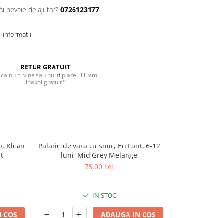
Ai nevoie de ajutor?
0726123177
informatii
RETUR GRATUIT
ca nu iti vine sau nu iti place, il luam
inapoi gratuit*
p, Klean
Palarie de vara cu snur, En Fant, 6-12
Bluza de p
-50%
nt
luni, Mid Grey Melange
75,00 Lei
70
IN STOC
 COS
ADAUGA IN COS