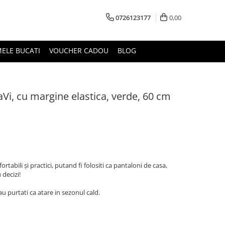
0726123177
0,00
MELE BUCATI
VOUCHER CADOU
BLOG
aVi, cu margine elastica, verde, 60 cm
tabili şi practici, putand fi folositi ca pantaloni de casa,
 decizi!
sau purtati ca atare in sezonul cald.