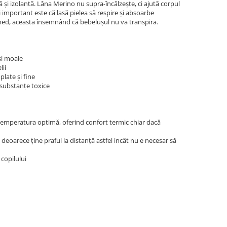
și izolantă. Lâna Merino nu supra-încălzește, ci ajută corpul
 important este că lasă pielea să respire și absoarbe
med, aceasta însemnând că bebelușul nu va transpira.
și moale
lii
plate și fine
ă substanțe toxice
temperatura optimă, oferind confort termic chiar dacă
i deoarece ţine praful la distanţă astfel incât nu e necesar să
 copilului