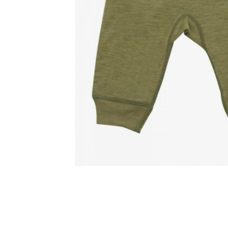
Jucarii pentru dentitie
CHARLIE BANANA
BAMBINO MIO
LOVE TO DREAM
Pijamale
Sac de dormit cu piciorușe
Sac de dormit pentru tranziție
Sac de dormit nou nascut Swaddle
Up
MY CARRY POTTY
Chilotei de antrenament la olita
Olite si reductoare
BABIATORS