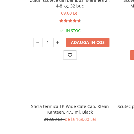
Zuluff scutece din bambus, Marimea 2 ,
Scute
4-8 kg, 32 buc
M
69,00 Lei
IN STOC
ADAUGA IN COS
Sticla termica TK Wide Cafe Cap, Klean
Scutec p
Kanteen, 473 ml, Black
210,00 Lei
de la 169,00 Lei