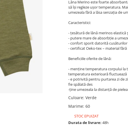
Lâna Merino este foarte absorbantă 
să își regleze ușor temperatura. Mai
umezeala fără a lăsa senzația de u
Caracteristici:
- țesătură de lână merinos elastică 
- putere mare de absorbție a umeze
- confort sporit datorită cusăturilor 
- certificat Oeko-tex – material făr
Beneficiile oferite de lână:
- menţine temperatura corpului la 
temperatura exterioară fluctuează
- e potrivită pentru purtarea zi de z
fie spălată des
-ţine umezeala la distanţă de pielea
Culoare
:
Verde
Marime
:
60
STOC EPUIZAT
Durata de livrare:
48h