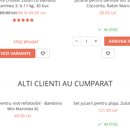
ce chilotel Zuluff cu bambus
Jucărie pentru dentiție din si
arimea 3, 6-11 kg, 30 buc
Coccorito, Raton Maro
69,00 Lei
de la 49,00 Lei
28,00 Lei
IN STOC
ADAUGA I
STOC EPUIZAT
VEZI VARIANTE
ALTI CLIENTI AU CUMPARAT
entru inot refolosibil - Bambino
Set jucarii pentru plaja, Zuluf
Mio Marimea XL
121,00 Lei
69,00 Lei
IN STOC