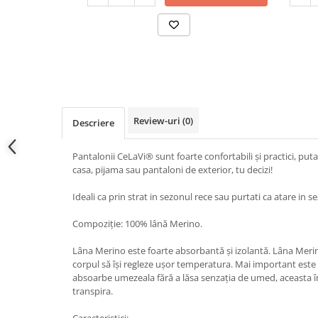
Review-uri
(0)
Descriere
Pantalonii CeLaVi® sunt foarte confortabili şi practici, puta
casa, pijama sau pantaloni de exterior, tu decizi!
Ideali ca prin strat in sezonul rece sau purtati ca atare in s
Compoziție: 100% lână Merino.
Lâna Merino este foarte absorbantă și izolantă. Lâna Merin
corpul să își regleze ușor temperatura. Mai important este c
absoarbe umezeala fără a lăsa senzația de umed, aceasta
transpira.
Caracteristici: