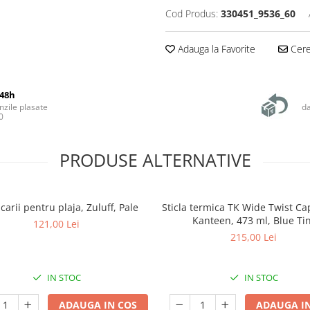
Cod Produs:
330451_9536_60
Adauga la Favorite
Cere 
48h
zile plasate
da
0
PRODUSE ALTERNATIVE
ucarii pentru plaja, Zuluff, Pale
Sticla termica TK Wide Twist Ca
Kanteen, 473 ml, Blue Ti
121,00 Lei
215,00 Lei
IN STOC
IN STOC
ADAUGA IN COS
ADAUGA IN