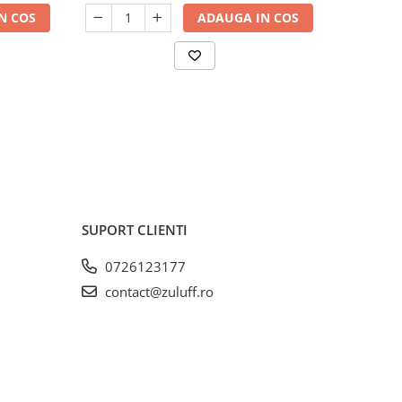
N COS
ADAUGA IN COS
SUPORT CLIENTI
0726123177
contact@zuluff.ro