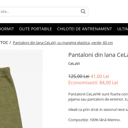
 DORMIT
OLITE PORTABILE
CHILOTEI DE ANTRENAMENT
ULTI
STOC /
Pantaloni din lana CeLaVi, cu margine elastica, verde, 60 cm
Pantaloni din lana CeL
CeLaVi
125,00 Lei
41,00 Lei
Economisesti:
84,00
Lei
Pantalonii CeLaVi® sunt foarte confor
pijama sau pantaloni de exterior, tu
Ideali ca prin strat in sezonul rece 
Compoziție: 100% lână Merino.