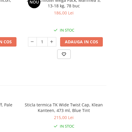
licon,
Zuluff chilotei Mega Pack, Marimea 5,
Zuluff scu
NOU
NOU
13-18 kg, 78 buc
186,00 Lei
IN STOC
N COS
ADAUGA IN COS
f, Pale
Sticla termica TK Wide Twist Cap, Klean
Palarie d
Kanteen, 473 ml, Blue Tint
lu
215,00 Lei
IN STOC