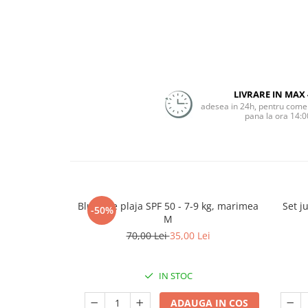
LIVRARE IN MAX 
adesea in 24h, pentru comen
pana la ora 14:0
Bluza de plaja SPF 50 - 7-9 kg, marimea
Set j
-50%
M
70,00 Lei
35,00 Lei
IN STOC
ADAUGA IN COS