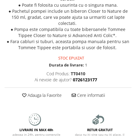
● Poate fi folosita cu usurinta cu o singura mana.
● Pachetul pompei include un biberon Closer to Nature de
150 ml, gradat, care va poate ajuta sa urmariti cat lapte
colectati.
● Pompa este compatibila cu toate biberoanele Tommee
Tippee Closer to Nature si Advanced Anti Colic*.
● Fara cabluri si tuburi, aceasta pompa manuala pentru san
Tommee Tippee este portabila si usor de folosit.
STOC EPUIZAT
Durata de livrare:
1
Cod Produs:
TT0410
Ai nevoie de ajutor?
0726123177
Adauga la Favorite
Cere informatii
LIVRARE IN MAX 48h
RETUR GRATUIT
adesea in 24h, pentru comenzile
daca nu iti vine sau nu iti place, il