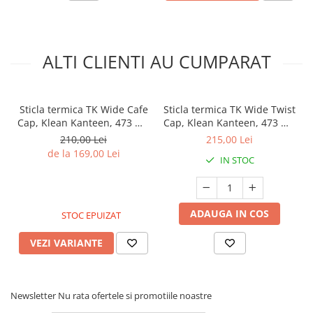
ALTI CLIENTI AU CUMPARAT
Sticla termica TK Wide Cafe
Sticla termica TK Wide Twist
Cap, Klean Kanteen, 473 ml,
Cap, Klean Kanteen, 473 ml,
Black
Blue Tint
210,00 Lei
215,00 Lei
de la 169,00 Lei
IN STOC
ADAUGA IN COS
STOC EPUIZAT
VEZI VARIANTE
Newsletter
Nu rata ofertele si promotiile noastre