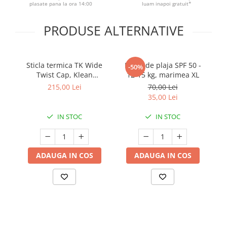
plasate pana la ora 14:00
luam inapoi gratuit*
PRODUSE ALTERNATIVE
Sticla termica TK Wide
Bluza de plaja SPF 50 -
Co
-50%
Twist Cap, Klean
12-15 kg, marimea XL
si
Kanteen, 473 ml, Blue
215,00 Lei
70,00 Lei
Tint
35,00 Lei
IN STOC
IN STOC
ADAUGA IN COS
ADAUGA IN COS