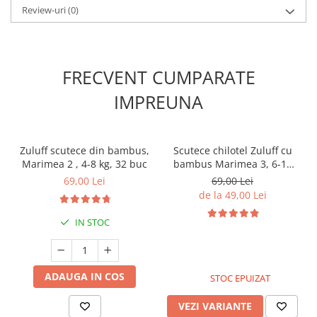
Review-uri
(0)
FRECVENT CUMPARATE
IMPREUNA
Zuluff scutece din bambus,
Scutece chilotel Zuluff cu
Marimea 2 , 4-8 kg, 32 buc
bambus Marimea 3, 6-11
kg, 30 buc
69,00 Lei
69,00 Lei
de la 49,00 Lei
IN STOC
ADAUGA IN COS
STOC EPUIZAT
VEZI VARIANTE