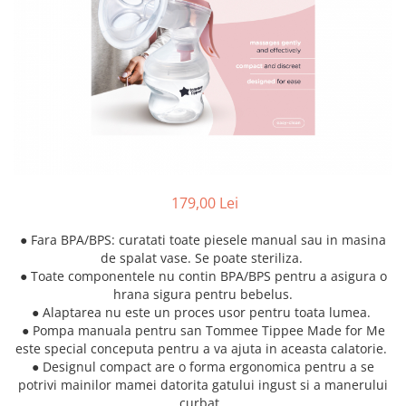
Jucarii pentru dentitie
CHARLIE BANANA
BAMBINO MIO
LOVE TO DREAM
Pijamale
Sac de dormit cu piciorușe
Sac de dormit pentru tranziție
Sac de dormit nou nascut Swaddle
179,00 Lei
Up
MY CARRY POTTY
● Fara BPA/BPS: curatati toate piesele manual sau in masina
de spalat vase. Se poate steriliza.
Chilotei de antrenament la olita
● Toate componentele nu contin BPA/BPS pentru a asigura o
Olite si reductoare
hrana sigura pentru bebelus.
BABIATORS
● Alaptarea nu este un proces usor pentru toata lumea.
● Pompa manuala pentru san Tommee Tippee Made for Me
este special conceputa pentru a va ajuta in aceasta calatorie.
● Designul compact are o forma ergonomica pentru a se
potrivi mainilor mamei datorita gatului ingust si a manerului
curbat.