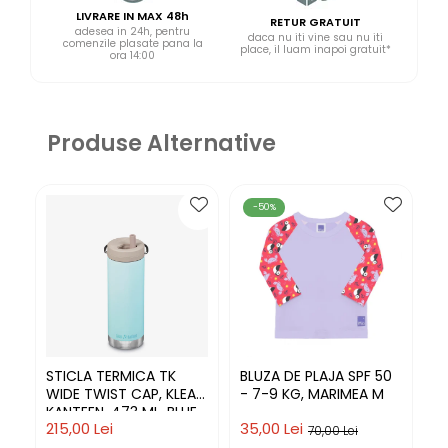
LIVRARE IN MAX 48h
RETUR GRATUIT
adesea in 24h, pentru
daca nu iti vine sau nu iti
comenzile plasate pana la
place, il luam inapoi gratuit*
ora 14:00
Produse Alternative
-50%
STICLA TERMICA TK
BLUZA DE PLAJA SPF 50
P
WIDE TWIST CAP, KLEAN
- 7-9 KG, MARIMEA M
SN
KANTEEN, 473 ML, BLUE
LU
215,00 Lei
35,00 Lei
75
TINT
M
70,00 Lei