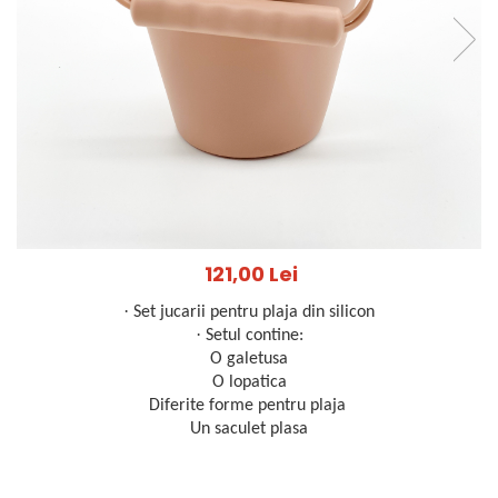
Jucarii pentru dentitie
CHARLIE BANANA
BAMBINO MIO
LOVE TO DREAM
Pijamale
Sac de dormit cu piciorușe
Sac de dormit pentru tranziție
Sac de dormit nou nascut
Swaddle Up
121,00 Lei
MY CARRY POTTY
·
Set jucarii pentru plaja din silicon
Chilotei de antrenament la olita
·
Setul contine:
Olite si reductoare
O galetusa
BABIATORS
O lopatica
Diferite forme pentru plaja
Un saculet plasa