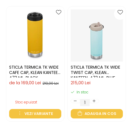
STICLA TERMICA TK WIDE
STICLA TERMICA TK WIDE
CAFE CAP, KLEAN KANTEEN,
TWIST CAP, KLEAN
473 ML, BLACK
KANTEEN, 473 ML, BLUE
de la 169,00 Lei
215,00 Lei
TINT
210,00 Lei
In stoc
Stoc epuizat
VEZI VARIANTE
ADAUGA IN COS