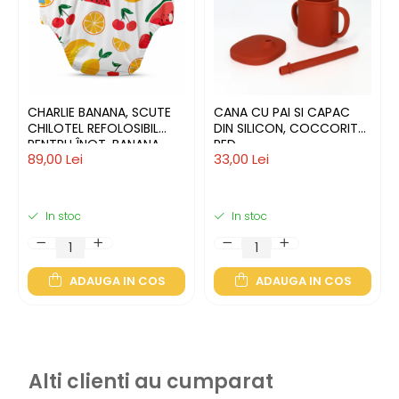
CHARLIE BANANA, SCUTE
CANA CU PAI SI CAPAC
CHILOTEL REFOLOSIBIL
DIN SILICON, COCCORITO,
PENTRU ÎNOT, BANANA
RED
89,00 Lei
33,00 Lei
FIESTA, L
In stoc
In stoc
ADAUGA IN COS
ADAUGA IN COS
Alti clienti au cumparat