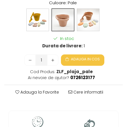
Culoare
: Pale
In stoc
Durata de livrare:
1
ADAUGA IN COS
Cod Produs:
ZLF_plaja_pale
Ai nevoie de ajutor?
0726123177
Adauga la Favorite
Cere informatii