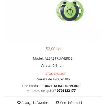
Jucarii pentru dentitie
CHARLIE BANANA
BAMBINO MIO
LOVE TO DREAM
Pijamale
Sac de dormit cu piciorușe
Sac de dormit pentru tranziție
52,00 Lei
Sac de dormit nou nascut Swaddle
Up
Model
: ALBASTRU/VERDE
MY CARRY POTTY
Varsta
:
0-6 luni
Chilotei de antrenament la olita
STOC EPUIZAT
Olite si reductoare
Durata de livrare:
48h
BABIATORS
Cod Produs:
TT0421-ALBASTR/VERDE
Ai nevoie de ajutor?
0726123177
Adauga la Favorite
Cere informatii