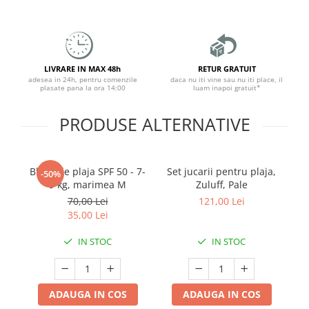
LIVRARE IN MAX 48h
RETUR GRATUIT
adesea in 24h, pentru comenzile
daca nu iti vine sau nu iti place, il
plasate pana la ora 14:00
luam inapoi gratuit*
PRODUSE ALTERNATIVE
Bluza de plaja SPF 50 - 7-
Set jucarii pentru plaja,
S
-50%
9 kg, marimea M
Zuluff, Pale
70,00 Lei
121,00 Lei
35,00 Lei
IN STOC
IN STOC
ADAUGA IN COS
ADAUGA IN COS