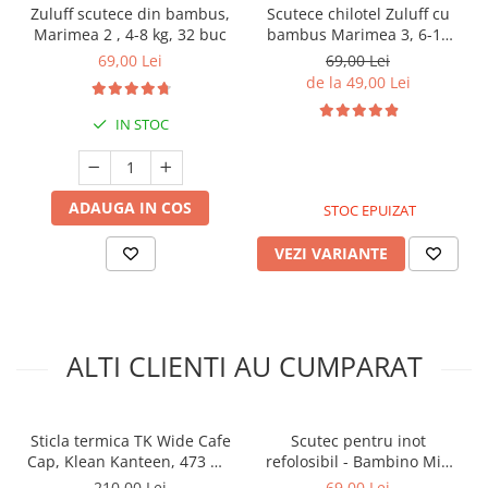
Zuluff scutece din bambus,
Scutece chilotel Zuluff cu
Marimea 2 , 4-8 kg, 32 buc
bambus Marimea 3, 6-11
kg, 30 buc
69,00 Lei
69,00 Lei
de la 49,00 Lei
IN STOC
ADAUGA IN COS
STOC EPUIZAT
VEZI VARIANTE
ALTI CLIENTI AU CUMPARAT
Sticla termica TK Wide Cafe
Scutec pentru inot
Cap, Klean Kanteen, 473 ml,
refolosibil - Bambino Mio
Black
Marimea XL
210,00 Lei
69,00 Lei