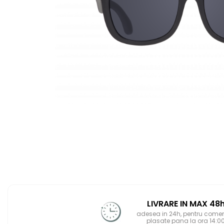
Jucarii pentru dentitie
CHARLIE BANANA
BAMBINO MIO
LOVE TO DREAM
Pijamale
Sac de dormit cu piciorușe
Sac de dormit pentru tranziție
Sac de dormit nou nascut
Swaddle Up
MY CARRY POTTY
Chilotei de antrenament la olita
Olite si reductoare
BABIATORS
LIVRARE IN MAX 48
adesea in 24h, pentru comen
plasate pana la ora 14:0