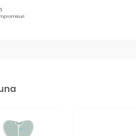
că
compromisuri
euna