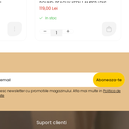
I
ROUND: PEACHY KEEN | AMBER LENS
119,00 Lei
In stoc
esc newsletter cu promotiile magazinului. Afla mai multe in
Politica de
ate
Suport clienti