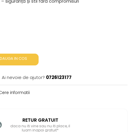
i – siguranță și stil fără compromisuri
DAUGA IN COS
Ai nevoie de ajutor?
0726123177
ere informatii
RETUR GRATUIT
daca nu iti vine sau nu iti place, il
luam inapoi gratuit*