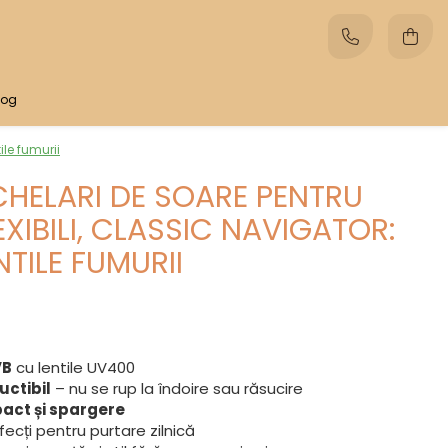
log
ile fumurii
CHELARI DE SOARE PENTRU
EXIBILI, CLASSIC NAVIGATOR:
NTILE FUMURII
VB
cu lentile UV400
uctibil
– nu se rup la îndoire sau răsucire
pact și spargere
rfecți pentru purtare zilnică