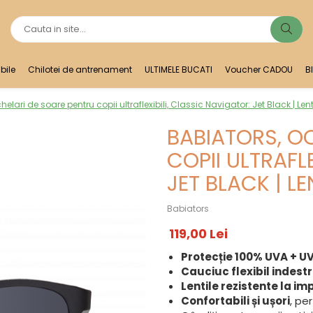
bile
Chilotei de antrenament
ULTIMELE BUCATI
Voucher CADOU
B
elari de soare pentru copii ultraflexibili, Classic Navigator: Jet Black | Lent
BABIATORS, O
COPII ULTRAFL
JET BLACK | LE
Babiators
119,00 Lei
Protecție 100% UVA + U
Cauciuc flexibil indestr
Lentile rezistente la im
Confortabili și ușori
, pe