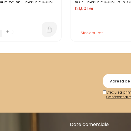
INT TO BE | LENTILE FUMURII
BLUE, LENTILE FUMURII, 0-2 AN
121,00 Lei
Stoc epuizat
Vreau sa prim
Confidentialit
Date comerciale