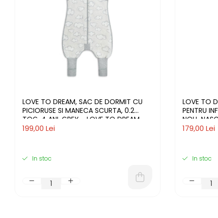
LOVE TO DREAM, SAC DE DORMIT CU
LOVE TO D
PICIORUSE SI MANECA SCURTA, 0.2
PENTRU IN
TOG, 4 ANI, GREY - LOVE TO DREAM
NOU-NASCU
199,00 Lei
179,00 Lei
In stoc
In stoc