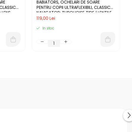
ARE
BABIATORS, OCHELARI DE SOARE
 CLASSIC
PENTRU COPII ULTRAFLEXIBILI, CLASSIC
 LENS
NAVIGATOR: TURQUOISE TIDE | LENTILE
FUMURII
119,00 Lei
In stoc