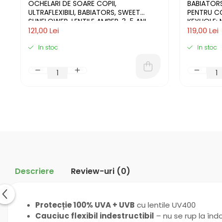
OCHELARI DE SOARE COPII,
BABIATORS
ULTRAFLEXIBILI, BABIATORS, SWEET
PENTRU COP
SUNFLOWER, LENTILE AMBER, 3-5 ANI
KEYHOLE: M
121,00 Lei
119,00 Lei
In stoc
In stoc
Descriere
Review-uri
(0)
Protecție 100% UVA + UVB
cu lentile UV400
Cauciuc flexibil indestructibil
– nu se rup la îndo