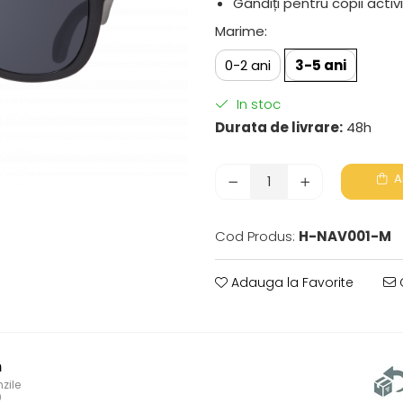
Gândiți pentru copii activ
Marime
:
0-2 ani
3-5 ani
In stoc
Durata de livrare:
48h
A
Cod Produs:
H-NAV001-M
Adauga la Favorite
C
h
zile
0