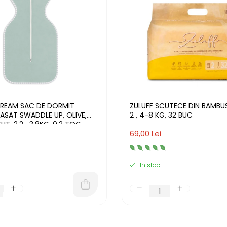
REAM SAC DE DORMIT
ZULUFF SCUTECE DIN BAMBUS, MARIM
FASAT SWADDLE UP, OLIVE,
2 , 4-8 KG, 32 BUC
T, 2,2 -3,8KG, 0.2 TOG
69,00 Lei
In stoc