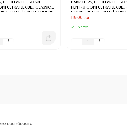
, OCHELARI DE SOARE
BABIATORS, OCHELARI DE SO
II ULTRAFLEXIBILI, CLASSIC
PENTRU COPII ULTRAFLEXIBILI,
INT TO BE | LENTILE FUMURII
ROUND: PEACHY KEEN | AMBER
119,00 Lei
In stoc
ire sau răsucire