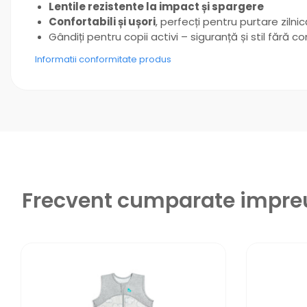
Lentile rezistente la impact și spargere
Confortabili și ușori
, perfecți pentru purtare zilni
Gândiți pentru copii activi – siguranță și stil fără 
Informatii conformitate produs
Frecvent cumparate impr