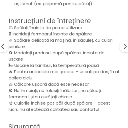
așternut (ex: plapumă pentru pătuț)
Instrucțiuni de întreținere
🧼 Spălați înainte de prima utilizare
🔒 Închideți fermoarul înainte de spălare
🧺 Spălare delicată la mașină, în săculeț, cu culori
similare
🔄 Modelați produsul după spălare, înainte de
uscare
🌬️ Uscare la tambur, la temperatură joasă
🔥 Pentru articolele mai groase – uscați pe dos, în al
doilea ciclu
🧽 Călcare ușoară dacă este necesar
🚫 Nu înmuiați, nu folosiți înălbitori, nu călcați
fermoarul și nu curățați chimic
🎨 Culorile închise pot păli după spălare – acest
lucru nu afectează calitatea sau confortul
Siguranță