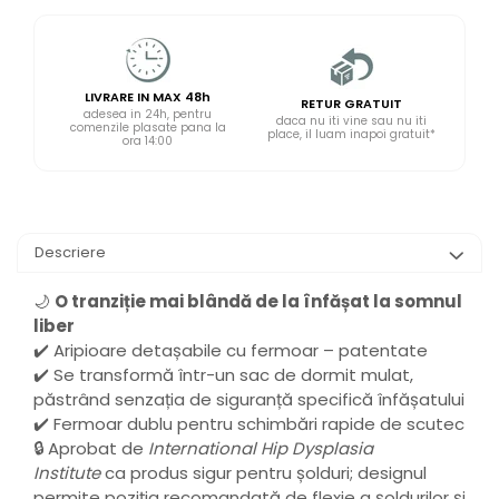
LIVRARE IN MAX 48h
RETUR GRATUIT
adesea in 24h, pentru
daca nu iti vine sau nu iti
comenzile plasate pana la
place, il luam inapoi gratuit*
ora 14:00
Descriere
🌙
O tranziție mai blândă de la înfășat la somnul
liber
✔️ Aripioare detașabile cu fermoar – patentate
✔️ Se transformă într-un sac de dormit mulat,
păstrând senzația de siguranță specifică înfășatului
✔️ Fermoar dublu pentru schimbări rapide de scutec
🔒 Aprobat de
International Hip Dysplasia
Institute
ca produs sigur pentru șolduri; designul
permite poziția recomandată de flexie a șoldurilor și