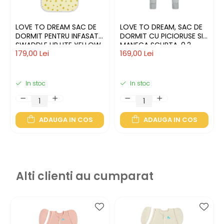
LOVE TO DREAM SAC DE
LOVE TO DREAM, SAC DE
DORMIT PENTRU INFASAT
DORMIT CU PICIORUSE SI
SWADDLE UP,LITE YELLOW,
MANECA SCURTA, 0.2
179,00 Lei
169,00 Lei
2-3.8 KG, NB, 0,2 TOG
TOG,12-24 LUNI, GREY
In stoc
In stoc
ADAUGA IN COS
ADAUGA IN COS
Alti clienti au cumparat