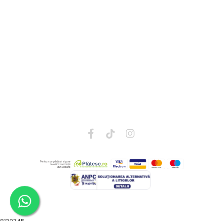
Politica de Retur
Parteneri
Date comerciale
Suport clienti
0726123177
contact@zuluff.ro
©Copyright ZULUFF DIAPERS 2026
Platforma E-commerce by Gomag