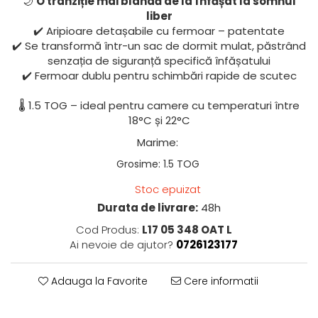
🌙
O tranziție mai blândă de la înfășat la somnul
liber
✔️ Aripioare detașabile cu fermoar – patentate
✔️ Se transformă într-un sac de dormit mulat, păstrând
senzația de siguranță specifică înfășatului
✔️ Fermoar dublu pentru schimbări rapide de scutec
🌡️ 1.5 TOG – ideal pentru camere cu temperaturi între
18°C și 22°C
Marime
:
Grosime
:
1.5 TOG
Stoc epuizat
Durata de livrare:
48h
Cod Produs:
L17 05 348 OAT L
Ai nevoie de ajutor?
0726123177
Adauga la Favorite
Cere informatii