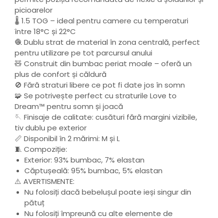
picioarelor
🌡️ 1.5 TOG – ideal pentru camere cu temperaturi
între 18°C și 22°C
🧶 Dublu strat de material în zona centrală, perfect
pentru utilizare pe tot parcursul anului
🧸 Construit din bumbac periat moale – oferă un
plus de confort și căldură
🚫 Fără straturi libere ce pot fi date jos în somn
🧩 Se potrivește perfect cu straturile Love to
Dream™ pentru somn și joacă
🪡 Finisaje de calitate: cusături fără margini vizibile,
tiv dublu pe exterior
📏 Disponibil în 2 mărimi: M și L
🧵 Compoziție:
Exterior: 93% bumbac, 7% elastan
Căptușeală: 95% bumbac, 5% elastan
⚠️ AVERTISMENTE:
Nu folosiți dacă bebelușul poate ieși singur din
pătuț
Nu folosiți împreună cu alte elemente de