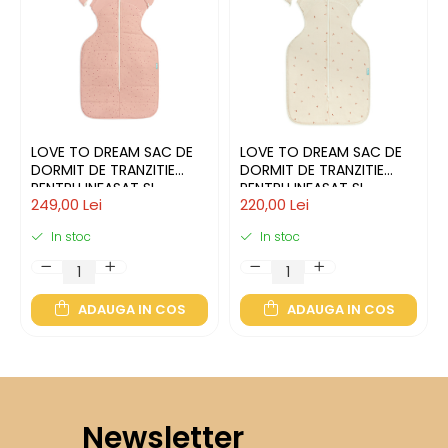
LOVE TO DREAM SAC DE
LOVE TO DREAM SAC DE
DORMIT DE TRANZITIE
DORMIT DE TRANZITIE
PENTRU INFASAT SI
PENTRU INFASAT SI
249,00 Lei
220,00 Lei
ROSTOGOLIT SWADDLE
ROSTOGOLIT SWADDLE
UP, M, 6-8.5KG, 2.5 TOG
UP, FLEECE TWINGS, 1.5
In stoc
In stoc
TOG, M
ADAUGA IN COS
ADAUGA IN COS
Newsletter