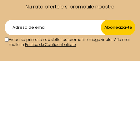
Nu rata ofertele si promotiile noastre
Vreau sa primesc newsletter cu promotiile magazinului. Afla mai
multe in
Politica de Confidentialitate
Termeni si Conditii
Contact
Metode de Plata
ANPC
Despre noi
Politica de Confidentialitate