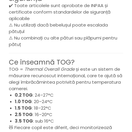
✔️ Toate articolele sunt aprobate de INPAA și
certificate conform standardelor de siguranță
aplicabile
⚠️ Nu utilizați dacă bebelușul poate escalada
pătuțul
⚠️ Nu combinați cu alte pături sau plăpumi pentru
pătuț
Ce înseamnă TOG?
TOG =
Thermal Overall Grade
și este un sistem de
măsurare recunoscut internațional, care te ajută să
alegi îmbrăcămintea potrivită pentru temperatura
camerei.
0.2 TOG
: 24–27°C
1.0 TOG
: 20–24°C
1.5 TOG
: 18–22°C
2.5 TOG
: 16–20°C
3.5 TOG
: sub 16°C
🧸 Fiecare copil este diferit, deci monitorizează