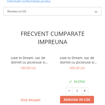
Informatii conformitate produs
Review-uri
(0)
FRECVENT CUMPARATE
IMPREUNA
Love to Dream, sac de
Love to Dream, sac de
dormit cu picioruse si
dormit cu picioruse si
maneca scurta, 1 TOG, 6-12
maneca scurta, 1 TOG, 3
189,00 Lei
189,00 Lei
luni, Alb
Ani, Weiss
IN STOC
ADAUGA IN COS
STOC EPUIZAT