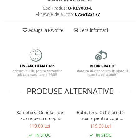
Cod Produs:
O-KEY003-L
Ai nevoie de ajutor?
0726123177
Adauga la Favorite
Cere informatii
LIVRARE IN MAX 48h
RETUR GRATUIT
adesea in 24h, pentru comenzile
daca nu iti vine sau nu iti place, il
plasate pana la ora 14:00
luam inapoi gratuit*
PRODUSE ALTERNATIVE
Babiators, Ochelari de
Babiators, Ochelari de
B
soare pentru copii
soare pentru copii
ultraflexibili, Classic
ultraflexibili, Classic
119,00 Lei
119,00 Lei
Keyhole: Mint To Be |
Keyhole: Sweet Cream |
Na
IN STOC
IN STOC
Lentile fumurii
Lentile ambra