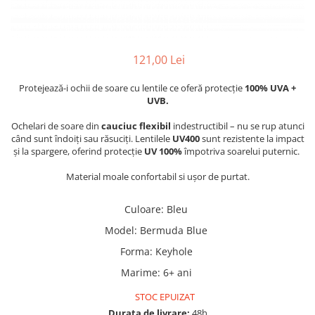
Jucarii pentru dentitie
CHARLIE BANANA
BAMBINO MIO
121,00 Lei
LOVE TO DREAM
Protejează-i ochii de soare cu lentile ce oferă protecție
100% UVA +
Pijamale
UVB.
Sac de dormit cu piciorușe
Ochelari de soare din
cauciuc flexibil
indestructibil – nu se rup atunci
Sac de dormit pentru tranziție
când sunt îndoiți sau răsuciți. Lentilele
UV400
sunt rezistente la impact
Sac de dormit nou nascut Swaddle
și la spargere, oferind protecție
UV 100%
împotriva soarelui puternic.
Up
Material moale confortabil si ușor de purtat.
MY CARRY POTTY
Chilotei de antrenament la olita
Culoare
: Bleu
Olite si reductoare
Model
:
Bermuda Blue
BABIATORS
Forma
:
Keyhole
Marime
:
6+ ani
STOC EPUIZAT
Durata de livrare:
48h