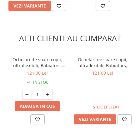
VEZI VARIANTE
ALTI CLIENTI AU CUMPARAT
Ochelari de soare copii,
Ochelari de soare copii,
ultraflexibili, Babiators,
ultraflexibili, Babiators,
Sweet Sunflower, lentile
Bermuda Blue, lentile
121,00 Lei
121,00 Lei
amber, 3-5 ani
fumurii, 0-2 ani
IN STOC
ADAUGA IN COS
STOC EPUIZAT
VEZI VARIANTE