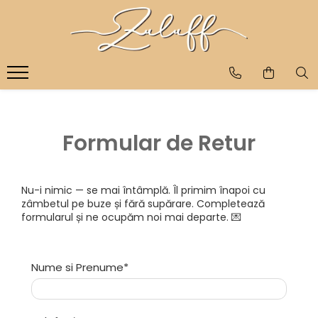
SCUTECE SI CHILOTEI
BRANDURI
Scutece cu arici sustenabile
KLEAN KANTEEN
Scutece chilotel sustenabile
Sticle de inox
Termosuri de inox
Testeaza-le!
Accesorii
Formular de Retur
Esentiale pentru schimbatul
NATTOU
scutecului
Olite 3 in 1
Nu-i nimic — se mai întâmplă. Îl primim înapoi cu
Cosuri pentru scutece
zâmbetul pe buze și fără supărare. Completează
Saltele pentru schimbat
formularul și ne ocupăm noi mai departe. 💌
COCCORITO
Bavete silicon
Nume si Prenume*
Vesela din silicon
Bavete cu maneca lunga
Bavetici