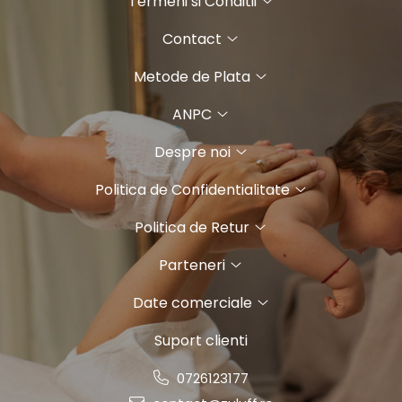
Termeni si Conditii
Contact
Metode de Plata
ANPC
Despre noi
Politica de Confidentialitate
Politica de Retur
Parteneri
Date comerciale
Suport clienti
0726123177