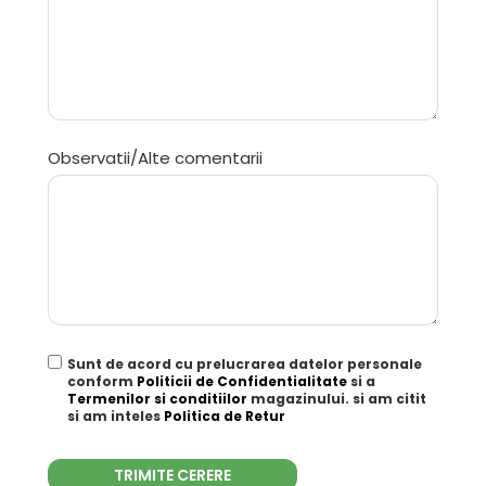
Observatii/Alte comentarii
Sunt de acord cu prelucrarea datelor personale
conform
Politicii de Confidentialitate
si a
Termenilor si conditiilor
magazinului. si am citit
si am inteles
Politica de Retur