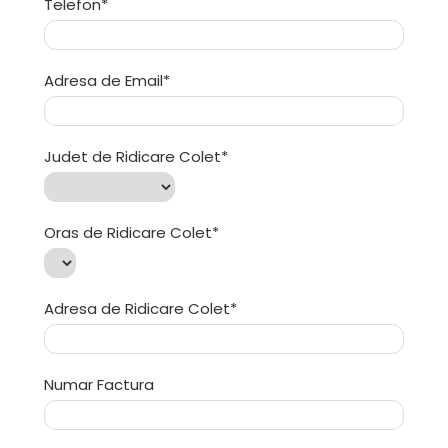
Telefon*
Jucarii pentru dentitie
CHARLIE BANANA
BAMBINO MIO
Adresa de Email*
LOVE TO DREAM
Pijamale
Judet de Ridicare Colet*
Sac de dormit cu piciorușe
Sac de dormit pentru tranziție
Sac de dormit nou nascut
Swaddle Up
Oras de Ridicare Colet*
MY CARRY POTTY
Chilotei de antrenament la olita
Adresa de Ridicare Colet*
Olite si reductoare
BABIATORS
Numar Factura