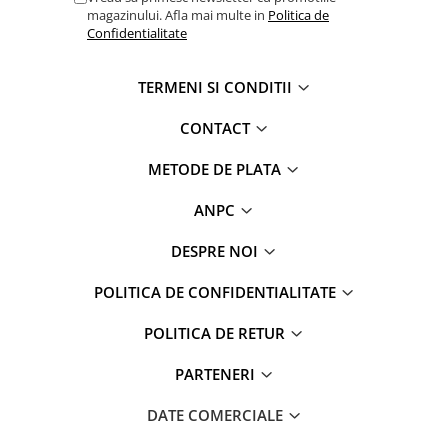
Jucarii pentru dentitie
magazinului. Afla mai multe in
Politica de
Confidentialitate
CHARLIE BANANA
BAMBINO MIO
TERMENI SI CONDITII
LOVE TO DREAM
CONTACT
Pijamale
Sac de dormit cu piciorușe
METODE DE PLATA
Sac de dormit pentru tranziție
ANPC
Sac de dormit nou nascut Swaddle
Up
DESPRE NOI
MY CARRY POTTY
Chilotei de antrenament la olita
POLITICA DE CONFIDENTIALITATE
Olite si reductoare
POLITICA DE RETUR
BABIATORS
PARTENERI
DATE COMERCIALE