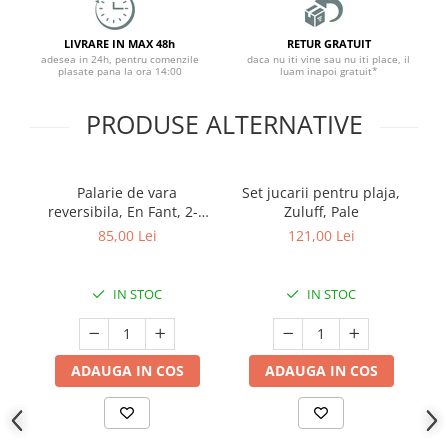
LIVRARE IN MAX 48h
RETUR GRATUIT
adesea in 24h, pentru comenzile
daca nu iti vine sau nu iti place, il
plasate pana la ora 14:00
luam inapoi gratuit*
PRODUSE ALTERNATIVE
Palarie de vara
Set jucarii pentru plaja,
S
reversibila, En Fant, 2-4
Zuluff, Pale
ani, Withered Rose
85,00 Lei
121,00 Lei
IN STOC
IN STOC
ADAUGA IN COS
ADAUGA IN COS