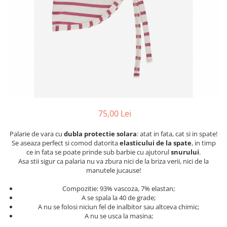
Jucarii pentru dentitie
CHARLIE BANANA
BAMBINO MIO
LOVE TO DREAM
Pijamale
Sac de dormit cu piciorușe
Sac de dormit pentru tranziție
Sac de dormit nou nascut Swaddle
75,00 Lei
Up
MY CARRY POTTY
Palarie de vara cu
dubla protectie
solara
: atat in fata, cat si in spate!
Se aseaza perfect si comod datorita
elasticului de la spate
, in timp
Chilotei de antrenament la olita
ce in fata se poate prinde sub barbie cu ajutorul
snurului
.
Olite si reductoare
Asa stii sigur ca palaria nu va zbura nici de la briza verii, nici de la
manutele jucause!
BABIATORS
Compozitie: 93% vascoza, 7% elastan;
A se spala la 40 de grade;
A nu se folosi niciun fel de inalbitor sau altceva chimic;
A nu se usca la masina;