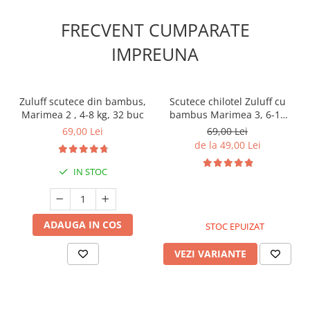
FRECVENT CUMPARATE
IMPREUNA
Zuluff scutece din bambus,
Scutece chilotel Zuluff cu
Marimea 2 , 4-8 kg, 32 buc
bambus Marimea 3, 6-11
kg, 30 buc
69,00 Lei
69,00 Lei
de la 49,00 Lei
IN STOC
ADAUGA IN COS
STOC EPUIZAT
VEZI VARIANTE