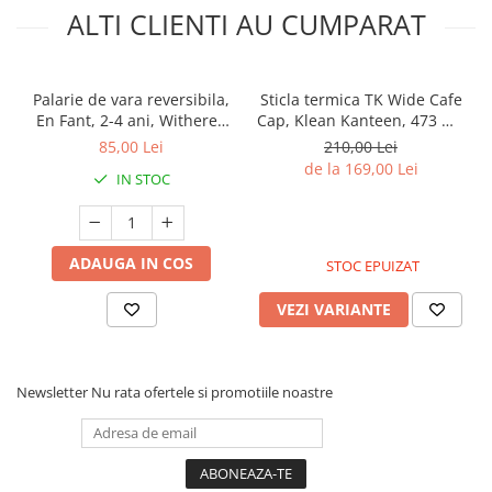
ALTI CLIENTI AU CUMPARAT
Palarie de vara reversibila,
Sticla termica TK Wide Cafe
En Fant, 2-4 ani, Withered
Cap, Klean Kanteen, 473 ml,
Rose
Black
85,00 Lei
210,00 Lei
de la 169,00 Lei
IN STOC
ADAUGA IN COS
STOC EPUIZAT
VEZI VARIANTE
Newsletter
Nu rata ofertele si promotiile noastre