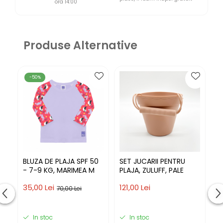
ora 14:00
Produse Alternative
-50%
BLUZA DE PLAJA SPF 50
SET JUCARII PENTRU
S
- 7-9 KG, MARIMEA M
PLAJA, ZULUFF, PALE
W
K
35,00 Lei
121,00 Lei
21
T
70,00 Lei
In stoc
In stoc