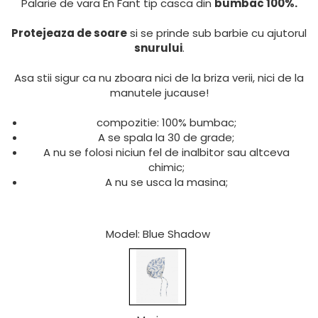
Palarie de vara En Fant tip casca din
bumbac 100%.
Protejeaza de soare
si se prinde sub barbie cu ajutorul
snurului
.
Asa stii sigur ca nu zboara nici de la briza verii, nici de la
manutele jucause!
compozitie: 100% bumbac;
A se spala la 30 de grade;
A nu se folosi niciun fel de inalbitor sau altceva
chimic;
A nu se usca la masina;
Model
: Blue Shadow