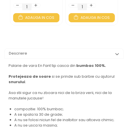
ADAUGA IN COS
ADAUGA IN COS
Descriere
Palarie de vara En Fant tip casca din
bumbac 100%.
Protejeaza de soare
si se prinde sub barbie cu ajutorul
snurului
.
Asa stii sigur ca nu zboara nici de la briza verii, nici de la
manutele jucause!
compozitie: 100% bumbac;
A se spala la 30 de grade;
A nu se folosi niciun fel de inalbitor sau altceva chimic;
A nu se usca la masina;