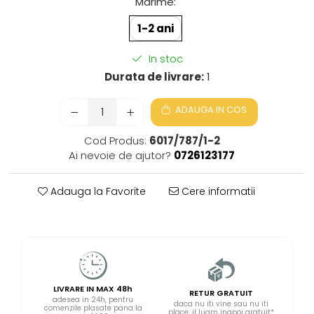
Marime
:
1-2 ani
In stoc
Durata de livrare:
1
ADAUGA IN COS
Cod Produs:
6017/787/1-2
Ai nevoie de ajutor?
0726123177
Adauga la Favorite
Cere informatii
LIVRARE IN MAX 48h
RETUR GRATUIT
adesea in 24h, pentru
daca nu iti vine sau nu iti
comenzile plasate pana la
place, il luam inapoi gratuit*