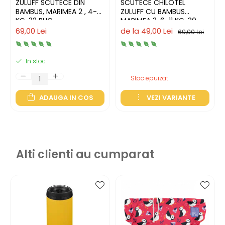
ZULUFF SCUTECE DIN
SCUTECE CHILOTEL
BAMBUS, MARIMEA 2 , 4-8
ZULUFF CU BAMBUS
KG, 32 BUC
MARIMEA 3, 6-11 KG, 30
BUC
69,00 Lei
de la 49,00 Lei
69,00 Lei
In stoc
Stoc epuizat
ADAUGA IN COS
VEZI VARIANTE
Alti clienti au cumparat