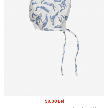
Jucarii pentru dentitie
CHARLIE BANANA
BAMBINO MIO
LOVE TO DREAM
Pijamale
Sac de dormit cu piciorușe
Sac de dormit pentru tranziție
Sac de dormit nou nascut
Swaddle Up
MY CARRY POTTY
Chilotei de antrenament la olita
Olite si reductoare
BABIATORS
59,00 Lei