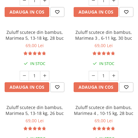
Jucarii pentru dentitie
ADAUGA IN COS
ADAUGA IN COS
CHARLIE BANANA
BAMBINO MIO
LOVE TO DREAM
Zuluff scutece din bambus,
Zuluff scutece din bambus,
Marimea 5, 13-18 kg, 28 buc
Marimea 3 , 6-11 kg, 30 buc
Pijamale
69,00 Lei
69,00 Lei
Sac de dormit cu piciorușe
Sac de dormit pentru tranziție
IN STOC
IN STOC
Sac de dormit nou nascut Swaddle
Up
MY CARRY POTTY
ADAUGA IN COS
ADAUGA IN COS
Chilotei de antrenament la olita
Olite si reductoare
BABIATORS
Zuluff scutece din bambus,
Zuluff scutece din bambus,
Marimea 5, 13-18 kg, 26 buc
Marimea 4 , 10-15 kg, 28 buc
69,00 Lei
69,00 Lei