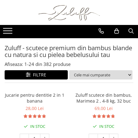
SCUTECE SI CHILOTEI
BRANDURI
Scutece cu arici sustenabile
KLEAN KANTEEN
Scutece chilotel sustenabile
Sticle de inox
Zuluff - scutece premium din bambus blande
Termosuri de inox
Testeaza-le!
cu natura si cu pielea bebelusului tau
Accesorii
Esentiale pentru schimbatul
Afiseaza:
1-
24
din
382
produse
NATTOU
scutecului
FILTRE
Olite 3 in 1
Cosuri pentru scutece
Saltele pentru schimbat
Jucarie pentru dentitie 2 in 1
Zuluff scutece din bambus,
COCCORITO
banana
Marimea 2 , 4-8 kg, 32 buc
28,00 Lei
69,00 Lei
Bavete silicon
Vesela din silicon
Bavete cu maneca lunga
IN STOC
IN STOC
Bavetici