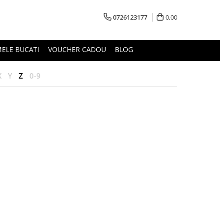
0726123177
0,00
MELE BUCATI
VOUCHER CADOU
BLOG
X
Y
Z
0-9