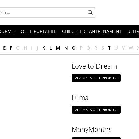
 DORMIT
OLITE PORTABILE
CHILOTEI DE ANTRENAMENT
ULTI
E
F
G
H
I
J
K
L
M
N
O
P
Q
R
S
T
U
V
W
Love to Dream
VEZI MAI MULTE PRODUSE
Luma
VEZI MAI MULTE PRODUSE
ManyMonths