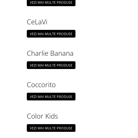
VEZI MAI MULTE PRODUSE
Jucarii pentru dentitie
CHARLIE BANANA
CeLaVi
BAMBINO MIO
LOVE TO DREAM
VEZI MAI MULTE PRODUSE
Pijamale
Sac de dormit cu piciorușe
Charlie Banana
Sac de dormit pentru tranziție
Sac de dormit nou nascut Swaddle
VEZI MAI MULTE PRODUSE
Up
MY CARRY POTTY
Coccorito
Chilotei de antrenament la olita
Olite si reductoare
VEZI MAI MULTE PRODUSE
BABIATORS
Color Kids
VEZI MAI MULTE PRODUSE